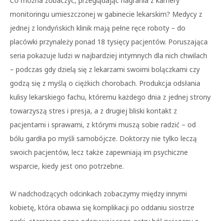
Co można zobaczyć, przeglądając nagrania z kamery
monitoringu umieszczonej w gabinecie lekarskim? Medycy z
jednej z londyńskich klinik mają pełne ręce roboty – do
placówki przynależy ponad 18 tysięcy pacjentów. Poruszająca
seria pokazuje ludzi w najbardziej intymnych dla nich chwilach
– podczas gdy dzielą się z lekarzami swoimi bolączkami czy
godzą się z myślą o ciężkich chorobach. Produkcja odsłania
kulisy lekarskiego fachu, któremu każdego dnia z jednej strony
towarzyszą stres i presja, a z drugiej bliski kontakt z
pacjentami i sprawami, z którymi muszą sobie radzić – od
bólu gardła po myśli samobójcze. Doktorzy nie tylko leczą
swoich pacjentów, lecz także zapewniają im psychiczne
wsparcie, kiedy jest ono potrzebne.
W nadchodzących odcinkach zobaczymy między innymi
kobietę, która obawia się komplikacji po oddaniu siostrze