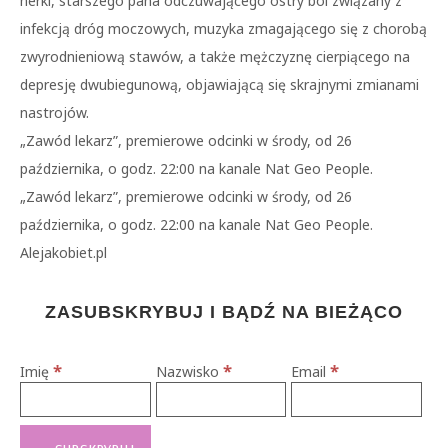
nerki, starszego pana odczuwającego ostry ból związany z
infekcją dróg moczowych, muzyka zmagającego się z chorobą
zwyrodnieniową stawów, a także mężczyznę cierpiącego na
depresję dwubiegunową, objawiającą się skrajnymi zmianami
nastrojów.
„Zawód lekarz”, premierowe odcinki w środy, od 26
października, o godz. 22:00 na kanale Nat Geo People.
„Zawód lekarz”, premierowe odcinki w środy, od 26
października, o godz. 22:00 na kanale Nat Geo People.
Alejakobiet.pl
ZASUBSKRYBUJ I BĄDŹ NA BIEŻĄCO
*
*
*
Imię
Nazwisko
Email