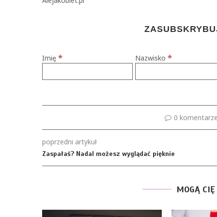
Alejakobiet.pl
ZASUBSKRYBUJ
*
*
Imię
Nazwisko
0 komentarz
poprzedni artykuł
Zaspałaś? Nadal możesz wyglądać pięknie
MOGĄ CIĘ