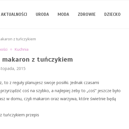
AKTUALNOŚCI
URODA
MODA
ZDROWIE
DZIECKO
makaron z tuńczykiem
ności
Kuchnia
– makaron z tuńczykiem
istopada, 2015
, to z reguły planujesz swoje posiłki. Jednak czasami
przyrządzić coś na szybko, a najlepiej żeby to „coś” jeszcze było
masz w domu, czyli makaron oraz warzywa, które świetnie będą