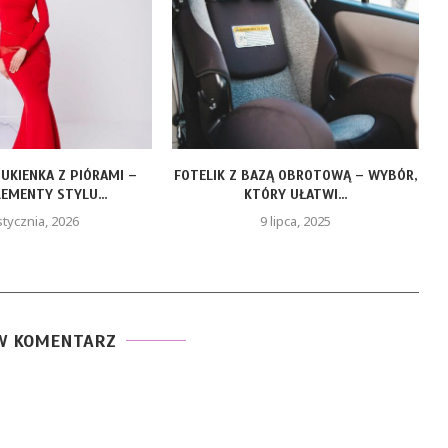
AZĄ OBROTOWĄ – WYBÓR,
LEAF LIFE GOLD – ZŁOTY OLEJEK CBD
ÓRY UŁATWI...
DLA...
9 lipca, 2025
19 maja, 2025
W KOMENTARZ