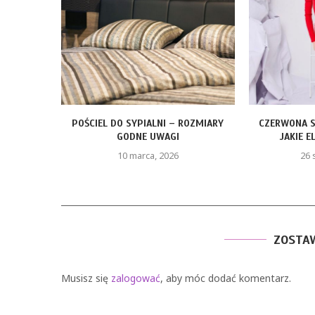
ROZMIARY
CZERWONA SUKIENKA Z PIÓRAMI –
FOTELIK Z B
JAKIE ELEMENTY STYLU...
KT
26 stycznia, 2026
ZOSTA
Musisz się
zalogować
, aby móc dodać komentarz.