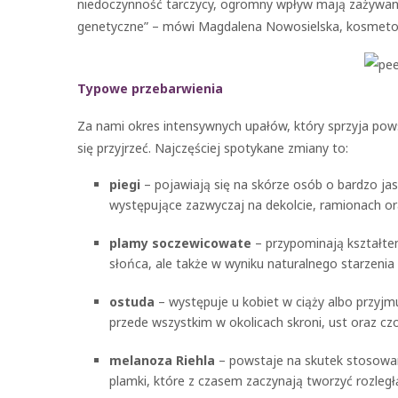
niedoczynność tarczycy, ogromny wpływ mają zażywane
genetyczne” – mówi Magdalena Nowosielska, kosmeto
Typowe przebarwienia
Za nami okres intensywnych upałów, który sprzyja po
się przyjrzeć. Najczęściej spotykane zmiany to:
piegi
– pojawiają się na skórze osób o bardzo ja
występujące zazwyczaj na dekolcie, ramionach or
plamy soczewicowate
– przypominają kształte
słońca, ale także w wyniku naturalnego starzenia 
ostuda
– występuje u kobiet w ciąży albo przyjm
przede wszystkim w okolicach skroni, ust oraz czo
melanoza Riehla
– powstaje na skutek stosowan
plamki, które z czasem zaczynają tworzyć rozległ