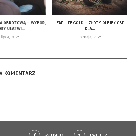
ZĄ OBROTOWĄ – WYBÓR,
LEAF LIFE GOLD – ZŁOTY OLEJEK CBD
RY UŁATWI...
DLA...
 lipca, 2025
19 maja, 2025
W KOMENTARZ
FACEBOOK
TWITTER