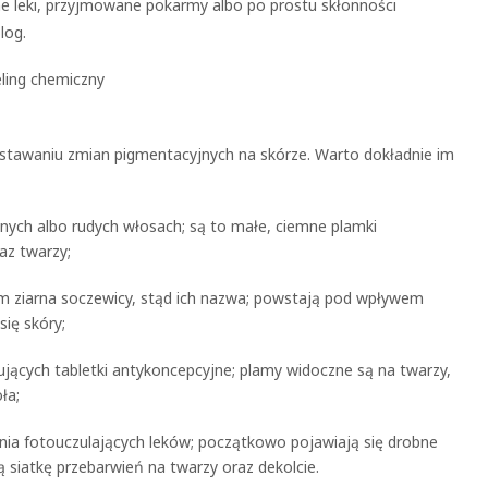
 leki, przyjmowane pokarmy albo po prostu skłonności
log.
wstawaniu zmian pigmentacyjnych na skórze. Warto dokładnie im
snych albo rudych włosach; są to małe, ciemne plamki
az twarzy;
m ziarna soczewicy, stąd ich nazwa; powstają pod wpływem
się skóry;
ujących tabletki antykoncepcyjne; plamy widoczne są na twarzy,
ła;
ia fotouczulających leków; początkowo pojawiają się drobne
ą siatkę przebarwień na twarzy oraz dekolcie.