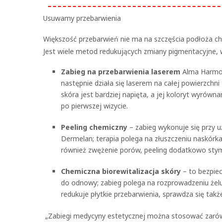
Usuwamy przebarwienia
Większość przebarwień nie ma na szczęścia podłoża c
Jest wiele metod redukujących zmiany pigmentacyjne, 
Zabieg na przebarwienia laserem
Alma Harmon
następnie działa się laserem na całej powierzchni 
skóra jest bardziej napięta, a jej koloryt wyrówna
po pierwszej wizycie.
Peeling chemiczny
– zabieg wykonuje się przy u
Dermelan; terapia polega na złuszczeniu naskórka,
również zwężenie porów, peeling dodatkowo sty
Chemiczna biorewitalizacja skóry
– to bezpiec
do odnowy; zabieg polega na rozprowadzeniu żelu
redukuje płytkie przebarwienia, sprawdza się tak
„Zabiegi medycyny estetycznej można stosować zarówno 