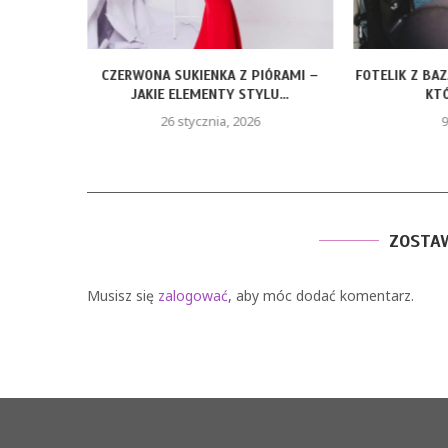
ROZMIARY
CZERWONA SUKIENKA Z PIÓRAMI –
FOTELIK Z BA
JAKIE ELEMENTY STYLU...
KTÓ
26 stycznia, 2026
9
ZOSTA
Musisz się
zalogować
, aby móc dodać komentarz.