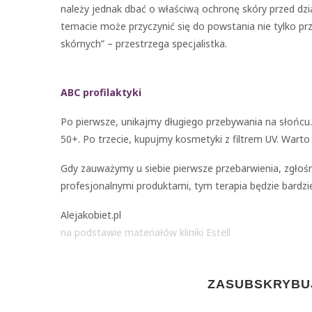
należy jednak dbać o właściwą ochronę skóry przed dz
temacie może przyczynić się do powstania nie tylko pr
skórnych” – przestrzega specjalistka.
ABC profilaktyki
Po pierwsze, unikajmy długiego przebywania na słońcu.
50+. Po trzecie, kupujmy kosmetyki z filtrem UV. Warto
Gdy zauważymy u siebie pierwsze przebarwienia, zgłoś
profesjonalnymi produktami, tym terapia będzie bardzie
Alejakobiet.pl
na podstawie materiałów kliniki Estell
ZASUBSKRYBUJ