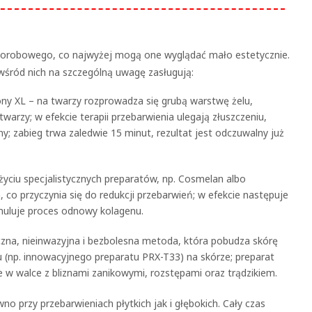
horobowego, co najwyżej mogą one wyglądać mało estetycznie.
wśród nich na szczególną uwagę zasługują:
y XL – na twarzy rozprowadza się grubą warstwę żelu,
twarzy; w efekcie terapii przebarwienia ulegają złuszczeniu,
ny; zabieg trwa zaledwie 15 minut, rezultat jest odczuwalny już
życiu specjalistycznych preparatów, np. Cosmelan albo
 co przyczynia się do redukcji przebarwień; w efekcie następuje
muluje proces odnowy kolagenu.
zna, nieinwazyjna i bezbolesna metoda, która pobudza skórę
 (np. innowacyjnego preparatu PRX-T33) na skórze; preparat
że w walce z bliznami zanikowymi, rozstępami oraz trądzikiem.
przy przebarwieniach płytkich jak i głębokich. Cały czas