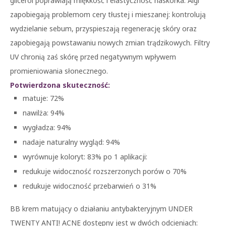
glicerol poprawiają miękkość i elastyczność naskórka. Algi
zapobiegają problemom cery tłustej i mieszanej: kontrolują
wydzielanie sebum, przyspieszają regenerację skóry oraz
zapobiegają powstawaniu nowych zmian trądzikowych. Filtry
UV chronią zaś skórę przed negatywnym wpływem
promieniowania słonecznego.
Potwierdzona skuteczność:
matuje: 72%
nawilża: 94%
wygładza: 94%
nadaje naturalny wygląd: 94%
wyrównuje koloryt: 83% po 1 aplikacji:
redukuje widoczność rozszerzonych porów o 70%
redukuje widoczność przebarwień o 31%
BB krem matujący o działaniu antybakteryjnym UNDER
TWENTY ANTI! ACNE dostępny jest w dwóch odcieniach: