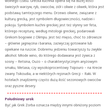
wolnego czasu. Grecka kuchnia opiera się na dużej ilości
świeżych warzyw, ryb, owoców, ziół i oliwie z oliwek, która jest
podstawą tamtejszego menu. Drzewo oliwne, związane z
kulturą grecką, jest symbolem długowieczności, nadziei i
pokoju. Symbolem kuchni greckiej jest też słynny ser feta,
którego recepturę, według mitologii greckiej, podarowali
Grekom bogowie z Olimpu. Jest też mięso, choć to zdrowsze
– głównie jagnięcina i barania, zazwyczaj gotowane lub
opiekane na ruszcie. Dobremu jedzeniu towarzyszy tu zwykle
alkohol. Młode wino, do którego dodawana jest żywica z
sosny – Retsina, Ouzo – o charakterystycznym anyżowym
smaku, Metaxa, czy wysokoprocentowy Tsipouro – na Krecie
zwany Tsikoudia, a w niektórych rejonach Grecji – Raki. W
hotelach znajdziemy często dużą ilość sezonowych owoców
oraz pyszne desery.
Południowy urok
Być jak Grek Zorba oznacza między innymi obniżony poziom