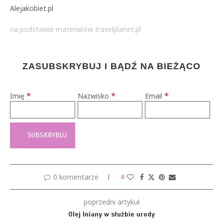
Alejakobiet.pl
na podstawie materiałów travelplanet.pl
ZASUBSKRYBUJ I BĄDŹ NA BIEŻĄCO
*
*
*
Imię
Nazwisko
Email
0 komentarze
0
poprzedni artykuł
Olej lniany w służbie urody