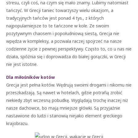
stresu, czyli coś, na czym się mało znamy. Lubimy natomiast
tańczyć. W Grecji taniec towarzyszy wielu okazjom, a
tradycyjnych tańców jest ponad 4 tys., z których
najpopularniejsze to te tańczone w kole. Ze swoim
pozytywnym chaosem i popołudniową siestą, Grecja nie
wpędza w kompleksy, a pozwala raczej spojrzeć na nasze
codzienne życie z pewnej perspektywy. Często to, co u nas nie
działa, spóźnia się i doprowadza do białej gorączki, w Grecji
nie jest istotne.
Dla miłośników kotów
Grecja jest pełna kotów. Wędrują swoimi drogami i nikomu nie
przeszkadzają. Są nawet w hotelach, gdzie potrafią zrobić
niekiedy zbyt wczesną pobudkę. Wyglądają trochę inaczej niż
nasze dachowce, bo mają mniejsze główki. Są przyjaźnie
nastawione do ludzi i stanowią niejako element greckiego
krajobrazu.