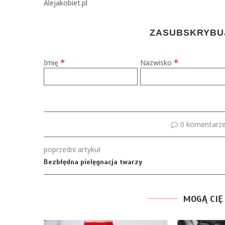
Alejakobiet.pl
ZASUBSKRYBUJ
*
*
Imię
Nazwisko
0 komentarz
poprzedni artykuł
Bezbłędna pielęgnacja twarzy
MOGĄ CIĘ