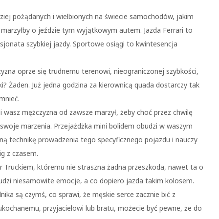
dziej pożądanych i wielbionych na świecie samochodów, jakim
e marzyłby o jeździe tym wyjątkowym autem. Jazda Ferrari to
jonata szybkiej jazdy. Sportowe osiągi to kwintesencja
yzna oprze się trudnemu terenowi, nieograniczonej szybkości,
ki? Żaden. Już jedna godzina za kierownicą quada dostarczy tak
mnieć.
śli wasz mężczyzna od zawsze marzył, żeby choć przez chwilę
ć swoje marzenia. Przejażdżka mini bolidem obudzi w waszym
jalną technikę prowadzenia tego specyficznego pojazdu i nauczy
ig z czasem.
Truckiem, któremu nie straszna żadna przeszkoda, nawet ta o
udzi niesamowite emocje, a co dopiero jazda takim kolosem.
nika są czymś, co sprawi, że męskie serce zacznie bić z
e ukochanemu, przyjacielowi lub bratu, możecie być pewne, że do