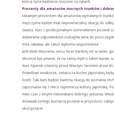
końca życia będziecie noszone na rękach.
Prezenty dla amatorów mocnych trunków i dobre
Idealnym prezentem dla amatorów wytrawnych trunków 
mężczyzna będzie miał niepowtarzalną okazję do odkryci
świata. Kurs z profesjonalnym sommelierem pozwoli z
dobierania odpowiednich rodzajów wina do poszczególny
miła zabawa, ale także wyborne wspomnienia.
Jeśli bliski Waszemu sercu facet bardziej niż w winie, 
Możecie być pewne, że na samą myśl o takim kursie, 
Kurs Kiperski otworzy przed Waszym facetem drzwi do
Prawdziwi smakosze, zwłaszcza kuchni japońskiej będ
Sushi. Taki kurs będzie świetną okazją do poznania te
zapoznania się z nieco tajemniczą kulturą japońską. Po
miło czas z innymi miłośnikami dobrego jedzenia. Wi
doświadczonego kucharza pozwoli w przyszłości zabł
skorzystacie.