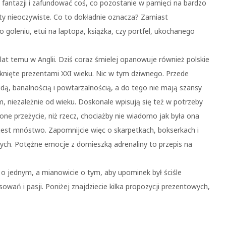
ę fantazji i zafundować coś, co pozostanie w pamięci na bardzo
y nieoczywiste. Co to dokładnie oznacza? Zamiast
goleniu, etui na laptopa, książka, czy portfel, ukochanego
t temu w Anglii. Dziś coraz śmielej opanowuje również polskie
knięte prezentami XXI wieku. Nic w tym dziwnego. Przede
dą, banalnością i powtarzalnością, a do tego nie mają szansy
, niezależnie od wieku. Doskonale wpisują się też w potrzeby
one przeżycie, niż rzecz, chociażby nie wiadomo jak była ona
jest mnóstwo. Zapomnijcie więc o skarpetkach, bokserkach i
tych. Potężne emocje z domieszką adrenaliny to przepis na
 o jednym, a mianowicie o tym, aby upominek był ściśle
wań i pasji. Poniżej znajdziecie kilka propozycji prezentowych,