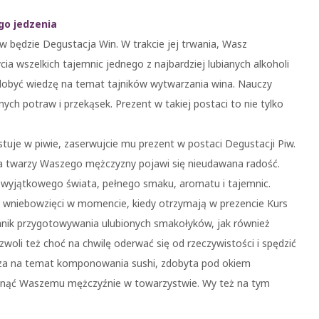
go jedzenia
będzie Degustacja Win. W trakcie jej trwania, Wasz
a wszelkich tajemnic jednego z najbardziej lubianych alkoholi
dobyć wiedzę na temat tajników wytwarzania wina. Nauczy
ch potraw i przekąsek. Prezent w takiej postaci to nie tylko
gustuje w piwie, zaserwujcie mu prezent w postaci Degustacji Piw.
na twarzy Waszego mężczyzny pojawi się nieudawana radość.
 wyjątkowego świata, pełnego smaku, aromatu i tajemnic.
ą wniebowzięci w momencie, kiedy otrzymają w prezencie Kurs
chnik przygotowywania ulubionych smakołyków, jak również
zwoli też choć na chwilę oderwać się od rzeczywistości i spędzić
edza na temat komponowania sushi, zdobyta pod okiem
ysnąć Waszemu mężczyźnie w towarzystwie. Wy też na tym