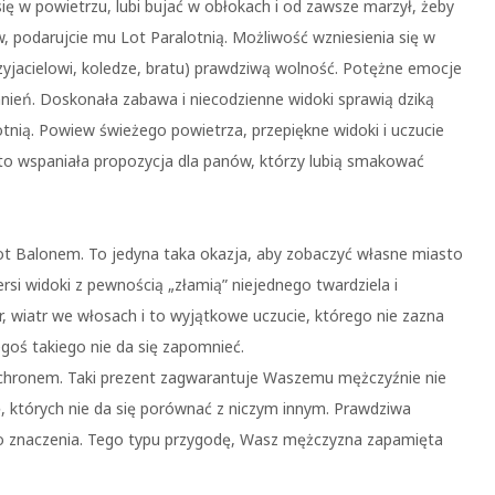
ię w powietrzu, lubi bujać w obłokach i od zawsze marzył, żeby
ów, podarujcie mu Lot Paralotnią. Możliwość wzniesienia się w
yjacielowi, koledze, bratu) prawdziwą wolność. Potężne emocje
ień. Doskonała zabawa i niecodzienne widoki sprawią dziką
nią. Powiew świeżego powietrza, przepiękne widoki i uczucie
 to wspaniała propozycja dla panów, którzy lubią smakować
Lot Balonem. To jedyna taka okazja, aby zobaczyć własne miasto
rsi widoki z pewnością „złamią” niejednego twardziela i
r, wiatr we włosach i to wyjątkowe uczucie, którego nie zazna
egoś takiego nie da się zapomnieć.
ochronem. Taki prezent zagwarantuje Waszemu mężczyźnie nie
ę, których nie da się porównać z niczym innym. Prawdziwa
go znaczenia. Tego typu przygodę, Wasz mężczyzna zapamięta