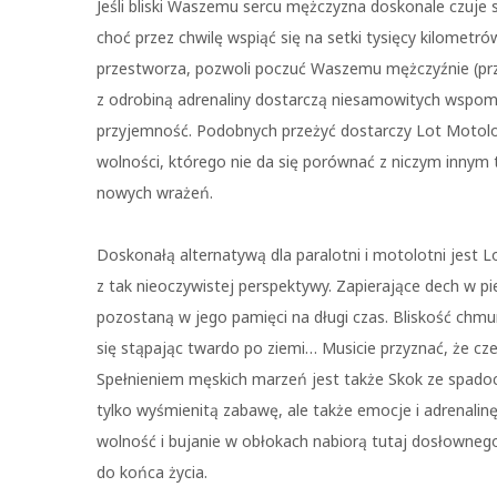
Jeśli bliski Waszemu sercu mężczyzna doskonale czuje s
choć przez chwilę wspiąć się na setki tysięcy kilometr
przestworza, pozwoli poczuć Waszemu mężczyźnie (prz
z odrobiną adrenaliny dostarczą niesamowitych wspomn
przyjemność. Podobnych przeżyć dostarczy Lot Motolot
wolności, którego nie da się porównać z niczym innym
nowych wrażeń.
Doskonałą alternatywą dla paralotni i motolotni jest 
z tak nieoczywistej perspektywy. Zapierające dech w pie
pozostaną w jego pamięci na długi czas. Bliskość chmu
się stąpając twardo po ziemi… Musicie przyznać, że cz
Spełnieniem męskich marzeń jest także Skok ze spad
tylko wyśmienitą zabawę, ale także emocje i adrenalin
wolność i bujanie w obłokach nabiorą tutaj dosłowne
do końca życia.