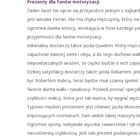
Prezenty dla fanów motoryzacji
Żaden facet nie oprze się przejażdżce jednym z najbar
jest włoskie Ferrari. Nie ma chyba mężczyzny, który ni
ogromna dawka emocji, wciskająca w fotel każdego pas
przyjemności dla fanów motoryzacji.
Adrenaliny dostarczy także Jazda Quadem. Który mężcz
zapachowi świeżej ziemi i oleju, a do tego duchowi wal
niepowtarzalnych wrażeń, że ciężko będzie o nich zapo
Dzikiej satysfakcji dostarczy także Jazda Gokartem. Je
być Robertem Kubicą, teraz będzie miał szansę spełni
facecie ducha walki i rywalizacji. Pozwoli poznać spec
szybkości reakcji, która jest tak ważna, by wygrać wyśc
Typowo męskim prezentem jest również Jazda Monster 
imponujących rozmiarach. Sam widok takiej maszyny b
Ogromne opony, niebywale wysokie zawieszenie i ryk sil
niecodzienną szybkością. Jeśli taki prezent podarujeci