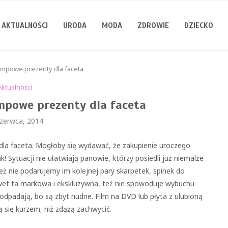
AKTUALNOŚCI
URODA
MODA
ZDROWIE
DZIECKO
ampowe prezenty dla faceta
Aktualności
ampowe prezenty dla faceta
czerwca, 2014
dla faceta. Mogłoby się wydawać, że zakupienie uroczego
ak! Sytuacji nie ułatwiają panowie, którzy posiedli już niemalże
eż nie podarujemy im kolejnej pary skarpetek, spinek do
awet ta markowa i ekskluzywna, też nie spowoduje wybuchu
odpadają, bo są zbyt nudne. Film na DVD lub płyta z ulubioną
 się kurzem, niż zdążą zachwycić.