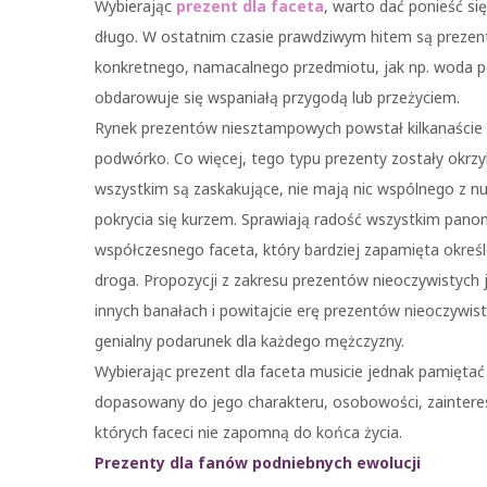
Wybierając
prezent dla faceta
, warto dać ponieść si
długo. W ostatnim czasie prawdziwym hitem są prezent
konkretnego, namacalnego przedmiotu, jak np. woda po 
obdarowuje się wspaniałą przygodą lub przeżyciem.
Rynek prezentów niesztampowych powstał kilkanaście la
podwórko. Co więcej, tego typu prezenty zostały okrzy
wszystkim są zaskakujące, nie mają nic wspólnego z nu
pokrycia się kurzem. Sprawiają radość wszystkim panom
współczesnego faceta, który bardziej zapamięta określ
droga. Propozycji z zakresu prezentów nieoczywistych 
innych banałach i powitajcie erę prezentów nieoczywis
genialny podarunek dla każdego mężczyzny.
Wybierając prezent dla faceta musicie jednak pamiętać
dopasowany do jego charakteru, osobowości, zaintereso
których faceci nie zapomną do końca życia.
Prezenty dla fanów podniebnych ewolucji