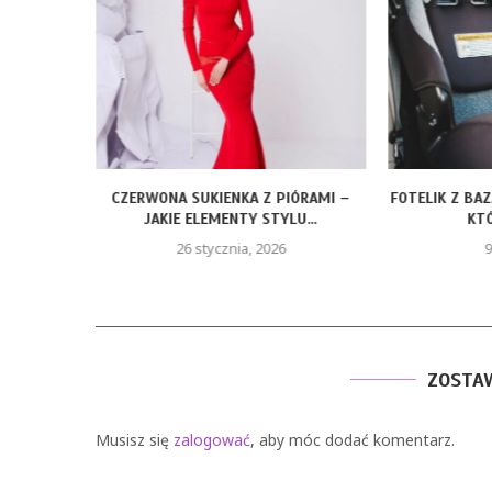
ROZMIARY
CZERWONA SUKIENKA Z PIÓRAMI –
FOTELIK Z BA
JAKIE ELEMENTY STYLU...
KTÓ
26 stycznia, 2026
9
ZOSTA
Musisz się
zalogować
, aby móc dodać komentarz.