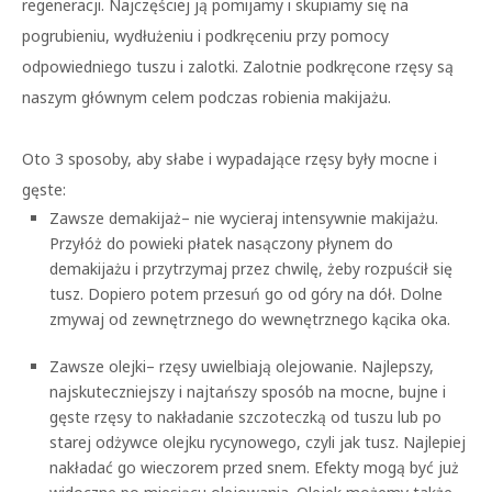
regeneracji. Najczęściej ją pomijamy i skupiamy się na
pogrubieniu, wydłużeniu i podkręceniu przy pomocy
odpowiedniego tuszu i zalotki. Zalotnie podkręcone rzęsy są
naszym głównym celem podczas robienia makijażu.
Oto 3 sposoby, aby słabe i wypadające rzęsy były mocne i
gęste:
Zawsze demakijaż– nie wycieraj intensywnie makijażu.
Przyłóż do powieki płatek nasączony płynem do
demakijażu i przytrzymaj przez chwilę, żeby rozpuścił się
tusz. Dopiero potem przesuń go od góry na dół. Dolne
zmywaj od zewnętrznego do wewnętrznego kącika oka.
Zawsze olejki– rzęsy uwielbiają olejowanie. Najlepszy,
najskuteczniejszy i najtańszy sposób na mocne, bujne i
gęste rzęsy to nakładanie szczoteczką od tuszu lub po
starej odżywce olejku rycynowego, czyli jak tusz. Najlepiej
nakładać go wieczorem przed snem. Efekty mogą być już