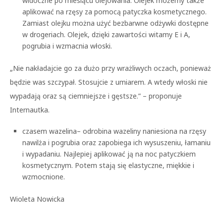
widoczne po miesiącu olejowania. Olejek możemy także
aplikować na rzęsy za pomocą patyczka kosmetycznego.
Zamiast olejku można użyć bezbarwne odżywki dostępne
w drogeriach. Olejek, dzięki zawartości witamy E i A,
pogrubia i wzmacnia włoski.
„Nie nakładajcie go za dużo przy wrażliwych oczach, ponieważ
będzie was szczypał. Stosujcie z umiarem. A wtedy włoski nie
wypadają oraz są ciemniejsze i gęstsze.” – proponuje
Internautka.
czasem wazelina– odrobina wazeliny naniesiona na rzęsy
nawilża i pogrubia oraz zapobiega ich wysuszeniu, łamaniu
i wypadaniu. Najlepiej aplikować ją na noc patyczkiem
kosmetycznym. Potem stają się elastyczne, miękkie i
wzmocnione.
Wioleta Nowicka