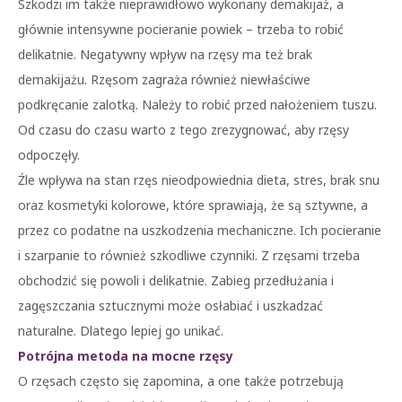
Szkodzi im także nieprawidłowo wykonany demakijaż, a
głównie intensywne pocieranie powiek – trzeba to robić
delikatnie. Negatywny wpływ na rzęsy ma też brak
demakijażu. Rzęsom zagraża również niewłaściwe
podkręcanie zalotką. Należy to robić przed nałożeniem tuszu.
Od czasu do czasu warto z tego zrezygnować, aby rzęsy
odpoczęły.
Źle wpływa na stan rzęs nieodpowiednia dieta, stres, brak snu
oraz kosmetyki kolorowe, które sprawiają, że są sztywne, a
przez co podatne na uszkodzenia mechaniczne. Ich pocieranie
i szarpanie to również szkodliwe czynniki. Z rzęsami trzeba
obchodzić się powoli i delikatnie. Zabieg przedłużania i
zagęszczania sztucznymi może osłabiać i uszkadzać
naturalne. Dlatego lepiej go unikać.
Potrójna metoda na mocne rzęsy
O rzęsach często się zapomina, a one także potrzebują