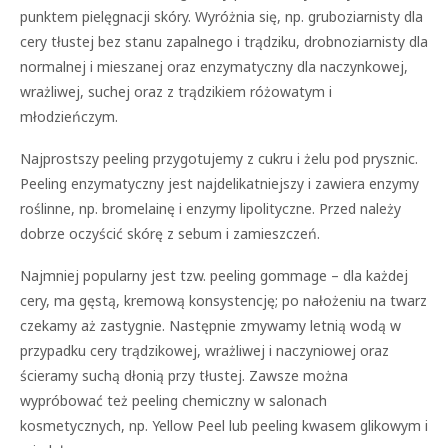
punktem pielęgnacji skóry. Wyróżnia się, np. gruboziarnisty dla
cery tłustej bez stanu zapalnego i trądziku, drobnoziarnisty dla
normalnej i mieszanej oraz enzymatyczny dla naczynkowej,
wrażliwej, suchej oraz z trądzikiem różowatym i
młodzieńczym.
Najprostszy peeling przygotujemy z cukru i żelu pod prysznic.
Peeling enzymatyczny jest najdelikatniejszy i zawiera enzymy
roślinne, np. bromelainę i enzymy lipolityczne. Przed należy
dobrze oczyścić skórę z sebum i zamieszczeń.
Najmniej popularny jest tzw. peeling gommage – dla każdej
cery, ma gęstą, kremową konsystencję; po nałożeniu na twarz
czekamy aż zastygnie. Następnie zmywamy letnią wodą w
przypadku cery trądzikowej, wrażliwej i naczyniowej oraz
ścieramy suchą dłonią przy tłustej. Zawsze można
wypróbować też peeling chemiczny w salonach
kosmetycznych, np. Yellow Peel lub peeling kwasem glikowym i