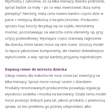
Wychodzą z założenia, że za kilka miesięcy dziecko podrośnie,
sprzęt będzie za mały – po co więc inwestować dużą sumę
pieniędzy? Niestety, niska cena roweru bardzo często idzie w
parze z mniejszą dbałością o bezpieczeństwo. Producenci
sprzętu tnąc koszty decydują się na szybki, niestaranny
montaż, pozostawiając na wierzchu ostre elementy, np. przy
sztycy podsiodłowej. Wystające części stanowią zagrożenie
dla dziecka, które łatwo może się nimi zranić. Droższy model
to lepsze jakościowo komponenty, ale również dokładniejsze
wykończenie, a więc sprzęt bardziej przyjazny najmłodszym.
Dopasuj rower do wzrostu dziecka
Zakup roweru dla malucha nie musi oznaczać inwestycji na
kilka miesięcy. Sprzęt może rosnąć razem z dzieckiem.
Produkty renomowanych producentów posiadają regulację
wysokości siodełka i mostka na kierownicy. Dzięki temu model
może posłużyć dobrych parę lat. Jakość produktu z pewnością
sprawi, że bez problemu go później odsprzedasz albo