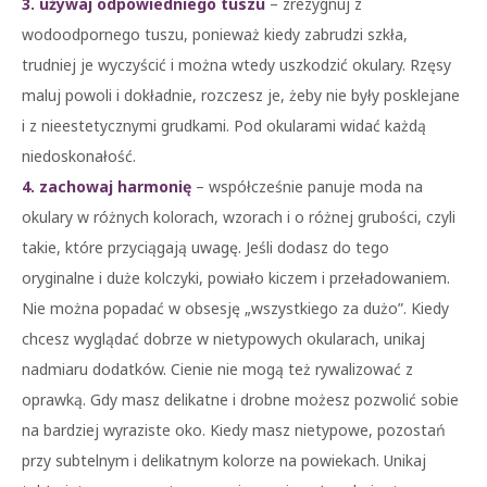
3. używaj odpowiedniego tuszu
– zrezygnuj z
wodoodpornego tuszu, ponieważ kiedy zabrudzi szkła,
trudniej je wyczyścić i można wtedy uszkodzić okulary. Rzęsy
maluj powoli i dokładnie, rozczesz je, żeby nie były posklejane
i z nieestetycznymi grudkami. Pod okularami widać każdą
niedoskonałość.
4. zachowaj harmonię
– współcześnie panuje moda na
okulary w różnych kolorach, wzorach i o różnej grubości, czyli
takie, które przyciągają uwagę. Jeśli dodasz do tego
oryginalne i duże kolczyki, powiało kiczem i przeładowaniem.
Nie można popadać w obsesję „wszystkiego za dużo”. Kiedy
chcesz wyglądać dobrze w nietypowych okularach, unikaj
nadmiaru dodatków. Cienie nie mogą też rywalizować z
oprawką. Gdy masz delikatne i drobne możesz pozwolić sobie
na bardziej wyraziste oko. Kiedy masz nietypowe, pozostań
przy subtelnym i delikatnym kolorze na powiekach. Unikaj