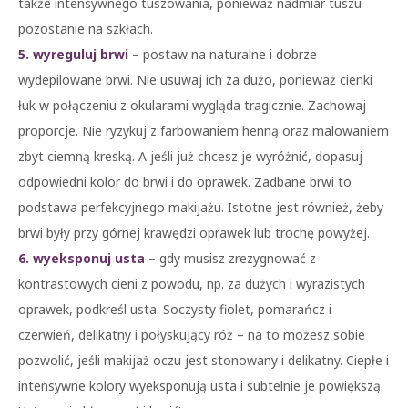
także intensywnego tuszowania, ponieważ nadmiar tuszu
pozostanie na szkłach.
5. wyreguluj brwi
– postaw na naturalne i dobrze
wydepilowane brwi. Nie usuwaj ich za dużo, ponieważ cienki
łuk w połączeniu z okularami wygląda tragicznie. Zachowaj
proporcje. Nie ryzykuj z farbowaniem henną oraz malowaniem
zbyt ciemną kreską. A jeśli już chcesz je wyróżnić, dopasuj
odpowiedni kolor do brwi i do oprawek. Zadbane brwi to
podstawa perfekcyjnego makijażu. Istotne jest również, żeby
brwi były przy górnej krawędzi oprawek lub trochę powyżej.
6. wyeksponuj usta
– gdy musisz zrezygnować z
kontrastowych cieni z powodu, np. za dużych i wyrazistych
oprawek, podkreśl usta. Soczysty fiolet, pomarańcz i
czerwień, delikatny i połyskujący róż – na to możesz sobie
pozwolić, jeśli makijaż oczu jest stonowany i delikatny. Ciepłe i
intensywne kolory wyeksponują usta i subtelnie je powiększą.