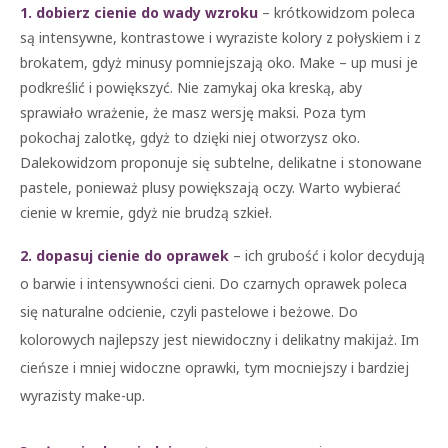
1. dobierz cienie do wady wzroku
– krótkowidzom poleca
są intensywne, kontrastowe i wyraziste kolory z połyskiem i z
brokatem, gdyż minusy pomniejszają oko. Make – up musi je
podkreślić i powiększyć. Nie zamykaj oka kreską, aby
sprawiało wrażenie, że masz wersję maksi. Poza tym
pokochaj zalotkę, gdyż to dzięki niej otworzysz oko.
Dalekowidzom proponuje się subtelne, delikatne i stonowane
pastele, ponieważ plusy powiększają oczy. Warto wybierać
cienie w kremie, gdyż nie brudzą szkieł.
2. dopasuj cienie do oprawek
– ich grubość i kolor decydują
o barwie i intensywności cieni. Do czarnych oprawek poleca
się naturalne odcienie, czyli pastelowe i beżowe. Do
kolorowych najlepszy jest niewidoczny i delikatny makijaż. Im
cieńsze i mniej widoczne oprawki, tym mocniejszy i bardziej
wyrazisty make-up.