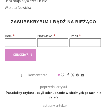
Usta mają błyszczeć i kusić!
Wioleta Nowicka
ZASUBSKRYBUJ I BĄDŹ NA BIEŻĄCO
*
*
*
Imię
Nazwisko
Email
0 komentarze
0
poprzedni artykuł
Paradoksy otyłości, czyli odchudzanie w siódmych potach nie
działa
następny artykuł