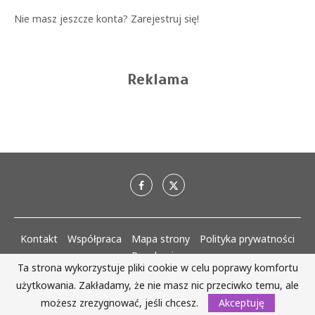
Nie masz jeszcze konta?
Zarejestruj się!
Reklama
Kontakt
Współpraca
Mapa strony
Polityka prywatności
Regulaminy
Ta strona wykorzystuje pliki cookie w celu poprawy komfortu
użytkowania. Zakładamy, że nie masz nic przeciwko temu, ale
AlejaKobiet.pl @2020 - 2023 Wszystkie prawa zastrzeżone. | Realizacja:
www.woh.group
możesz zrezygnować, jeśli chcesz.
Akceptuję