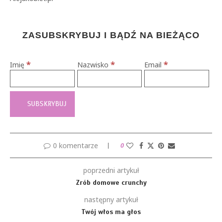
ZASUBSKRYBUJ I BĄDŹ NA BIEŻĄCO
*
*
*
Imię
Nazwisko
Email
0 komentarze
0
poprzedni artykuł
Zrób domowe crunchy
następny artykuł
Twój włos ma głos