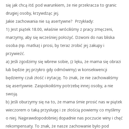
się jak chcą itd. pod warunkiem, że nie przekracza to granic
drugiej osoby, krzywdząc jej.
Jakie zachowania nie są asertywne? Przykłady:
1) Jest piątek 18.00, właśnie wróciliśmy z pracy zmęczeni,
marzymy, aby się wcześniej położyć. Dzwoni do nas bliska
osoba (np. matka) i prosi, by teraz zrobić jej zakupy i
przywieźć.
a) Jeśli zgodzimy się wbrew sobie, (z lęku, że mama się obrazi
lub będzie jej przykro gdy odmówimy) w konsekwencji
będziemy czuli złość i irytację. To znak, że nie zachowaliśmy
się asertywnie. Zaspokoiliśmy potrzebę innej osoby, a nie
swoją.
b) Jeśli oburzymy się na to, że mama śmie prosić nas w piątek
wieczorem o taką przysługę i ze złością powiemy co myślimy
o niej. Najprawdopodobniej dopadnie nas poczucie winy i chęć
rekompensaty. To znak, że nasze zachowanie było pod