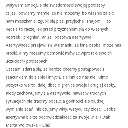
wpływem emocji, a nie świadomości swojej potrzeby.
c) Jeśli powiemy mamie, że nie możemy, bo właśnie zalało
nam mieszkanie, zgubił się pies, przyjechali znajomi…. to
będzie to raczej lęk przed przyznaniem się do własnych
potrzeb i pragnień, aniżeli postawa asertywna.
Asertywność przejawi się w uznaniu, że inna osoba, może nas
prosić, a my możemy odmówić mówiąc wprost o swoich
uczuciach/ potrzebach.
Czasami zdarza się, że bardzo chcemy postępować z
szacunkiem do siebie i innych, ale inni do nas nie. Mimo
wszystko warto, dalej dbać o granice swoje i drugiej osoby.
Kiedy zachowujemy się asertywnie, nawet w trudnych
sytuacjach nie tracimy poczucia godności. Po trudnej
wymianie zdań, nie czujemy winy, wstydu czy złości. Osoba
asertywna bierze odpowiedzialność za swoje „nie” i „tak”.
Marta Wołowska – Ciaś