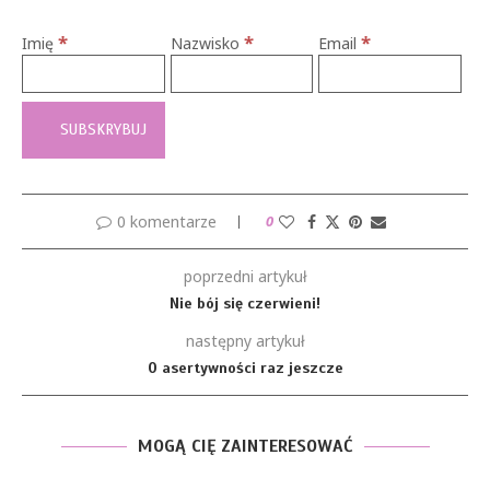
*
*
*
Imię
Nazwisko
Email
0 komentarze
0
poprzedni artykuł
Nie bój się czerwieni!
następny artykuł
O asertywności raz jeszcze
MOGĄ CIĘ ZAINTERESOWAĆ