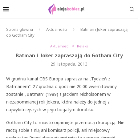
Strona główna
Aktualności
Batman i Joker zapraszają
do Gotham City
Aktualności
Relaks
Batman i Joker zapraszają do Gotham City
29 listopada, 2013
W grudniu kanał CBS Europa zaprasza na „Tydzień z
Batmanem”. 27 grudnia o godzinie 20:00 wyemitowany
zostanie „Batman” (1989) z Jackiem Nicholsonem w
niezapomnianej roli Jokera, która należy do jednej z
najwybitniejszych w jego bogatym dorobku.
Gotham City to miasto ogarnięte przemocą i korupcją. Nie
radzą sobie z nią ani komisarz policji, ani miejscowy
prokurator. Przed złoczyńcami miasta zaczyna chronić