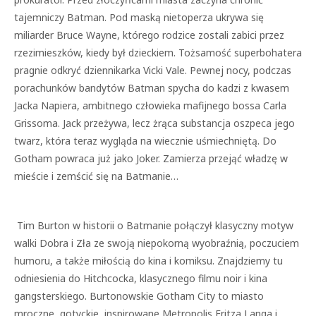
tajemniczy Batman. Pod maską nietoperza ukrywa się
miliarder Bruce Wayne, którego rodzice zostali zabici przez
rzezimieszków, kiedy był dzieckiem. Tożsamość superbohatera
pragnie odkryć dziennikarka Vicki Vale. Pewnej nocy, podczas
porachunków bandytów Batman spycha do kadzi z kwasem
Jacka Napiera, ambitnego człowieka mafijnego bossa Carla
Grissoma. Jack przeżywa, lecz żrąca substancja oszpeca jego
twarz, która teraz wygląda na wiecznie uśmiechniętą. Do
Gotham powraca już jako Joker. Zamierza przejąć władzę w
mieście i zemścić się na Batmanie…
Tim Burton w historii o Batmanie połączył klasyczny motyw
walki Dobra i Zła ze swoją niepokorną wyobraźnią, poczuciem
humoru, a także miłością do kina i komiksu. Znajdziemy tu
odniesienia do Hitchcocka, klasycznego filmu noir i kina
gangsterskiego. Burtonowskie Gotham City to miasto
mroczne, gotyckie, inspirowane Metropolis Fritza Langa i