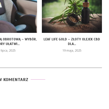
ZĄ OBROTOWĄ – WYBÓR,
LEAF LIFE GOLD – ZŁOTY OLEJEK CBD
RY UŁATWI...
DLA...
 lipca, 2025
19 maja, 2025
W KOMENTARZ