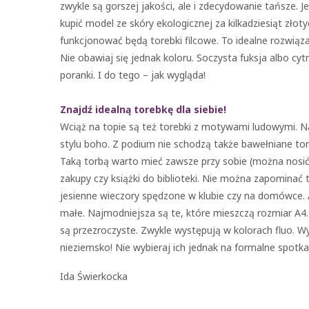
zwykle są gorszej jakości, ale i zdecydowanie tańsze. Je
kupić model ze skóry ekologicznej za kilkadziesiąt zło
funkcjonować będą torebki filcowe. To idealne rozwiązan
Nie obawiaj się jednak koloru. Soczysta fuksja albo c
poranki. I do tego – jak wygląda!
Znajdź idealną torebkę dla siebie!
Wciąż na topie są też torebki z motywami ludowymi. 
stylu boho. Z podium nie schodzą także bawełniane torb
Taką torbą warto mieć zawsze przy sobie (można nosić 
zakupy czy książki do biblioteki. Nie można zapominać 
jesienne wieczory spędzone w klubie czy na domówce.
małe. Najmodniejsza są te, które mieszczą rozmiar A4
są przezroczyste. Zwykle występują w kolorach fluo. W
nieziemsko! Nie wybieraj ich jednak na formalne spotka
Ida Świerkocka