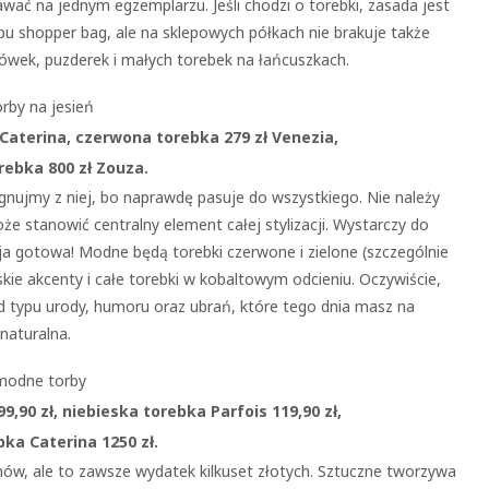
wać na jednym egzemplarzu. Jeśli chodzi o torebki, zasada jest
ypu shopper bag, ale na sklepowych półkach nie brakuje także
tówek, puzderek i małych torebek na łańcuszkach.
 Caterina, czerwona torebka 279 zł Venezia,
rebka 800 zł Zouza.
zygnujmy z niej, bo naprawdę pasuje do wszystkiego. Nie należy
że stanowić centralny element całej stylizacji. Wystarczy do
cja gotowa! Modne będą torebki czerwone i zielone (szczególnie
eskie akcenty i całe torebki w kobaltowym odcieniu. Oczywiście,
d typu urody, humoru oraz ubrań, które tego dnia masz na
 naturalna.
9,90 zł, niebieska torebka Parfois 119,90 zł,
ka Caterina 1250 zł.
nów, ale to zawsze wydatek kilkuset złotych. Sztuczne tworzywa