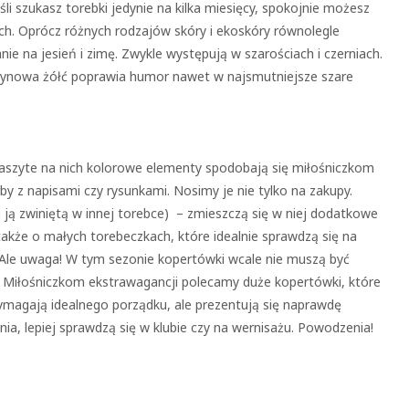
śli szukasz torebki jedynie na kilka miesięcy, spokojnie możesz
tych. Oprócz różnych rodzajów skóry i ekoskóry równolegle
ie na jesień i zimę. Zwykle występują w szarościach i czerniach.
ytrynowa żółć poprawia humor nawet w najsmutniejsze szare
Naszyte na nich kolorowe elementy spodobają się miłośniczkom
y z napisami czy rysunkami. Nosimy je nie tylko na zakupy.
ją zwiniętą w innej torebce) – zmieszczą się w niej dodatkowe
także o małych torebeczkach, które idealnie sprawdzą się na
 Ale uwaga! W tym sezonie kopertówki wcale nie muszą być
. Miłośniczkom ekstrawagancji polecamy duże kopertówki, które
ymagają idealnego porządku, ale prezentują się naprawdę
nia, lepiej sprawdzą się w klubie czy na wernisażu. Powodzenia!