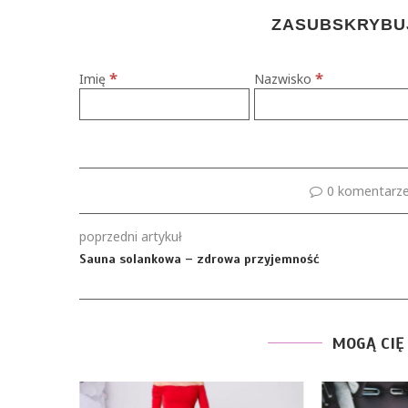
ZASUBSKRYBUJ
*
*
Imię
Nazwisko
0 komentarz
poprzedni artykuł
Sauna solankowa – zdrowa przyjemność
MOGĄ CIĘ