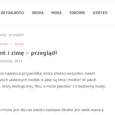
AKTUALNOŚCI
URODA
MODA
ZDROWIE
DZIECKO
zimę – przegląd!
lności
Moda
eń i zimę – przegląd!
rześnia, 2013
że najlepsza przyjaciółka, która zmieści wszystko, nawet
woich ulubionych modeli. A jakie są teraz modne? W jakich
, skóry ekologicznej, filcu, a może plastiku? Co będziemy nosiły
oda jest dla nas bardzo łaskawa! Modne jest wiele wariacji