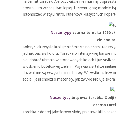
na temat torebek. Ale oczywiście nie musimy poprzesta
prosta – im więcej, tym lepiej. Utrzymują się modele t
listonoszek w stylu retro, kuferków, klasycznych koper
Nasze typy:
czarna torebka 1290 zł
zielona to
Kolory? Jak zwykle króluje nieśmiertelna czerń. Nie re
jednak bać się koloru. Torebka o intensywnej barwie mo
niej dobrać ubrania w stonowanych kolach i już styliza
w odcieniu butelkowej zieleni). Pojawią się także niebi
dozwolone są wszystkie inne barwy. Wszystko zależy o
sobie. Jeśli chodzi o materiały, jak zwykle króluje skóra
Nasze typy:
brązowa torebka Oodji 9
czarna toreb
Torebka z dobrej jakościowo skóry przetrwa kilka sezo