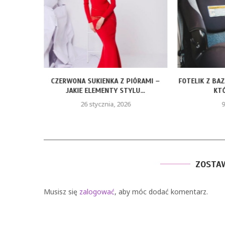
ROZMIARY
CZERWONA SUKIENKA Z PIÓRAMI –
FOTELIK Z BA
JAKIE ELEMENTY STYLU...
KTÓ
26 stycznia, 2026
9
ZOSTA
Musisz się
zalogować
, aby móc dodać komentarz.