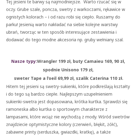
Tej jesieni te barwy są najmodniejsze. Warto rzucać się w
oczy. Grube szale, poncza, swetry z warkoczami, rękawice w
ognistych kolorach – i od razu robi się ciepło. Ruszamy do
parku! Jesienią warto nakładać na siebie kolejne warstwy
ubrań, tworząc w ten sposób interesujące zestawienia i
dodawać do tego modne akcesoria np. gruby wełniany szal.
Nasze typy:
Wrangler 199 zł, buty Camaieu 169, 90 zł,
spodnie Unisono 179 zł,
sweter Tape a l’oeil 69,99 zł, szalik Caterina 110 zł.
Hitem tej jesieni są swetry-sukienki, które podkreślają kształty
i do tego są bardzo ciepłe. Najlepszym uzupełnieniem
sukienki-swetra jest dopasowana, krótka kurtka. Sprawdzi się
ramoneska albo kurtka o sportowym charakterze z
lampasami, które wciąż nie wychodzą z mody. Wśród swetrów
znajdziecie optymistyczne kolory (czerwień, błękit, żółć),
zabawne printy (serduszka, gwiazdki, kratkę), a także