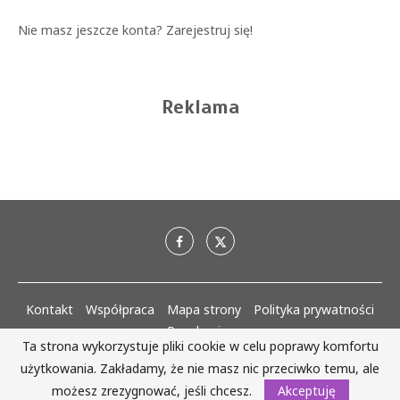
Nie masz jeszcze konta?
Zarejestruj się!
Reklama
Kontakt
Współpraca
Mapa strony
Polityka prywatności
Regulaminy
Ta strona wykorzystuje pliki cookie w celu poprawy komfortu
użytkowania. Zakładamy, że nie masz nic przeciwko temu, ale
AlejaKobiet.pl @2020 - 2023 Wszystkie prawa zastrzeżone. | Realizacja:
www.woh.group
możesz zrezygnować, jeśli chcesz.
Akceptuję