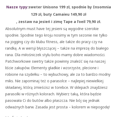
Nasze typy:
sweter Unisono 199 zł, spodnie by Insomnia
129 zł,
buty Camaieu 149,90 zł
, zestaw na jesień i zimę Tape a l’oeil 79,90 zł.
Absolutnym must have tej jesieni są wygodne szerokie
spodnie. Spodnie tego kroju nosimy w tym sezonie nie tylko
na jogging czy do klubu fitness, ale także do pracy czy na
randkę. A w wersji błyszczącej – także na imprezę do białego
rana. Dla miłośniczek stylu boho mamy dobre wiadomości.
Patchworkowe swetry także powinny znaleźć się na naszej
liście zakupów. Elementy gładkie i wzorzyste, plecione i
robione na szydełku – to wybuchowy, ale za to bardzo modny
miks. Nie zapominaj też o parasolce – najlepiej niewielkiej
składanej, którą zmieścisz w torebce. W sklepach znajdziesz
parasolki w różnych kolorach. Wybierz taką, która będzie
pasowała Ci do butów albo płaszcza. Nie bój się jednak
odważnych barw. Zasada jest prosta – kolorem w niepogodę!