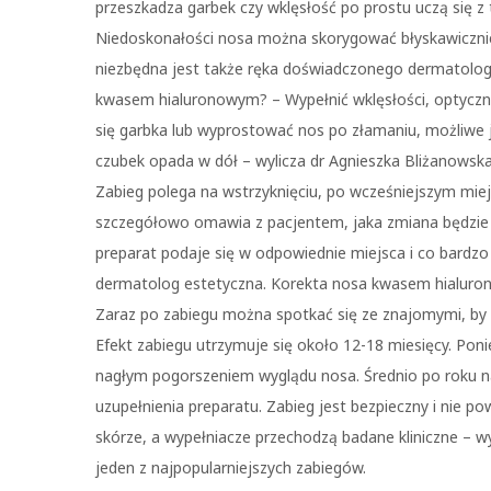
przeszkadza garbek czy wklęsłość po prostu uczą się z t
Niedoskonałości nosa można skorygować błyskawiczni
niezbędna jest także ręka doświadczonego dermatolo
kwasem hialuronowym? – Wypełnić wklęsłości, optyczni
się garbka lub wyprostować nos po złamaniu, możliwe 
czubek opada w dół – wylicza dr Agnieszka Bliżanowska,
Zabieg polega na wstrzyknięciu, po wcześniejszym miej
szczegółowo omawia z pacjentem, jaka zmiana będzie na
preparat podaje się w odpowiednie miejsca i co bardzo
dermatolog estetyczna. Korekta nosa kwasem hialuron
Zaraz po zabiegu można spotkać się ze znajomymi, by
Efekt zabiegu utrzymuje się około 12-18 miesięcy. Pon
nagłym pogorszeniem wyglądu nosa. Średnio po roku nal
uzupełnienia preparatu. Zabieg jest bezpieczny i nie p
skórze, a wypełniacze przechodzą badane kliniczne – w
jeden z najpopularniejszych zabiegów.