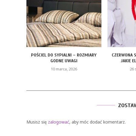
ROZMIARY
CZERWONA SUKIENKA Z PIÓRAMI –
FOTELIK Z 
JAKIE ELEMENTY STYLU...
K
26 stycznia, 2026
ZOSTA
Musisz się
zalogować
, aby móc dodać komentarz.