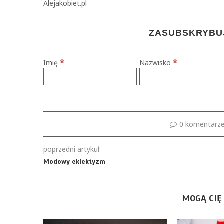
Alejakobiet.pl
ZASUBSKRYBUJ
*
*
Imię
Nazwisko
0 komentarz
poprzedni artykuł
Modowy eklektyzm
MOGĄ CIĘ