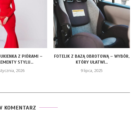
BAZĄ OBROTOWĄ – WYBÓR,
LEAF LIFE GOLD – ZŁOTY OLEJEK CBD
TÓRY UŁATWI...
DLA...
9 lipca, 2025
19 maja, 2025
W KOMENTARZ