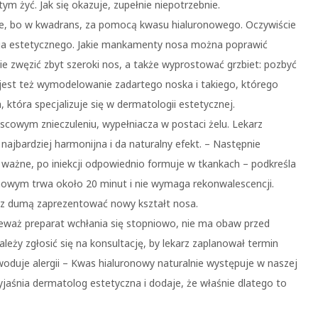
ym żyć. Jak się okazuje, zupełnie niepotrzebnie.
e, bo w kwadrans, za pomocą kwasu hialuronowego. Oczywiście
ga estetycznego. Jakie mankamenty nosa można poprawić
e zwęzić zbyt szeroki nos, a także wyprostować grzbiet: pozbyć
jest też wymodelowanie zadartego noska i takiego, którego
 która specjalizuje się w dermatologii estetycznej.
scowym znieczuleniu, wypełniacza w postaci żelu. Lekarz
jbardziej harmonijna i da naturalny efekt. – Następnie
 ważne, po iniekcji odpowiednio formuje w tkankach – podkreśla
owym trwa około 20 minut i nie wymaga rekonwalescencji.
 z dumą zaprezentować nowy kształt nosa.
ieważ preparat wchłania się stopniowo, nie ma obaw przed
eży zgłosić się na konsultację, by lekarz zaplanował termin
owoduje alergii – Kwas hialuronowy naturalnie występuje w naszej
yjaśnia dermatolog estetyczna i dodaje, że właśnie dlatego to