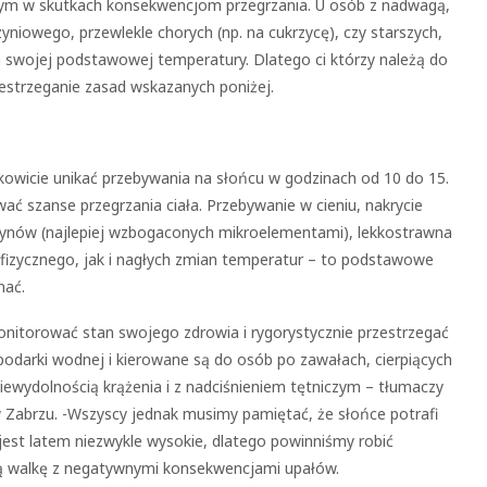
cznym w skutkach konsekwencjom przegrzania. U osób z nadwagą,
niowego, przewlekle chorych (np. na cukrzycę), czy starszych,
a swojej podstawowej temperatury. Dlatego ci którzy należą do
estrzeganie zasad wskazanych poniżej.
kowicie unikać przebywania na słońcu w godzinach od 10 do 15.
ować szanse przegrzania ciała. Przebywanie w cieniu, nakrycie
 płynów (najlepiej wzbogaconych mikroelementami), lekkostrawna
u fizycznego, jak i nagłych zmian temperatur – to podstawowe
nać.
nitorować stan swojego zdrowia i rygorystycznie przestrzegać
podarki wodnej i kierowane są do osób po zawałach, cierpiących
ewydolnością krążenia i z nadciśnieniem tętniczym – tłumaczy
 Zabrzu. -Wszyscy jednak musimy pamiętać, że słońce potrafi
 jest latem niezwykle wysokie, dlatego powinniśmy robić
ą walkę z negatywnymi konsekwencjami upałów.