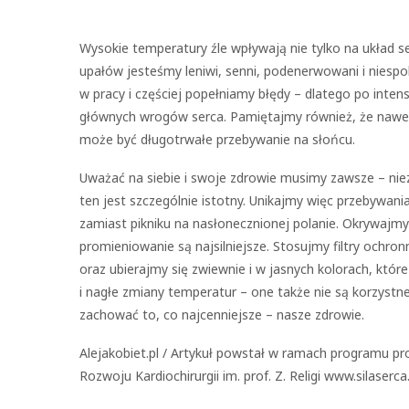
Wysokie temperatury źle wpływają nie tylko na układ 
upałów jesteśmy leniwi, senni, podenerwowani i niesp
w pracy i częściej popełniamy błędy – dlatego po inten
głównych wrogów serca. Pamiętajmy również, że nawet 
może być długotrwałe przebywanie na słońcu.
Uważać na siebie i swoje zdrowie musimy zawsze – nie
ten jest szczególnie istotny. Unikajmy więc przebywan
zamiast pikniku na nasłonecznionej polanie. Okrywajmy g
promieniowanie są najsilniejsze. Stosujmy filtry ochron
oraz ubierajmy się zwiewnie i w jasnych kolorach, któr
i nagłe zmiany temperatur – one także nie są korzystne
zachować to, co najcenniejsze – nasze zdrowie.
Alejakobiet.pl / Artykuł powstał w ramach programu pro
Rozwoju Kardiochirurgii im. prof. Z. Religi www.silaserca.