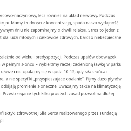
sercowo-naczyniowy, lecz również na układ nerwowy. Podczas
okojni. Mamy trudności z koncentracją, spada nasza wydajność
sywnym dniu nie zapominajmy o chwili relaksu. Stres to jeden z
dla ludzi młodych i całkowicie zdrowych, bardzo niebezpieczne
zależnie od wieku i predyspozycji. Podczas upałów obowiązek
ia w pełnym słońcu – wybierzmy raczej zacienioną ławkę w parku
łowę i nie opalajmy się w godz. 10-15, gdy siła słońca i
ne, a nie specyfiki „przyspieszające opalanie”. Pijmy dużo płynów
e odbijają promienie słoneczne. Uważajmy także na klimatyzację
. Przestrzeganie tych kilku prostych zasad pozwoli na dłużej
filaktyki zdrowotnej Siła Serca realizowanego przez Fundację
pl