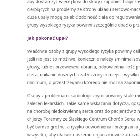
aby dostarczyć więcej krwi do skóry i zapobiec tragi
cierpiących na problemy ze strony układu sercowo-naczy
duże upały mogą osłabić zdolność ciała do regulowani
grupy wysokiego ryzyka powinni szczególnie dbać o prz
Jak pokonać upał?
Właściwie osoby z grupy wysokiego ryzyka powinny cał
Jeśli nie jest to możliwe, koniecznie należy zminimaliz
głowy, luźne i przewiewne ubrania, odpowiednia ilość
dieta, unikanie dusznych i zatłoczonych miejsc, wysiłk
minimum, o przestrzeganiu którego nie można zapomi
Osoby z problemami kardiologicznymi powinny stale mo
zaleceń lekarskich. Takie same wskazania dotyczą, gos
na chorobę niedokrwienną serca oraz do pacjentów z ni
dr Jerzy Foremny ze Śląskiego Centrum Chorób Serca w
być bardzo groźne, a ryzyko odwodnienia i przegrzania
wszystko, aby ułatwić naszemu organizmowi skuteczn