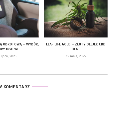
ZĄ OBROTOWĄ – WYBÓR,
LEAF LIFE GOLD – ZŁOTY OLEJEK CBD
RY UŁATWI...
DLA...
 lipca, 2025
19 maja, 2025
W KOMENTARZ