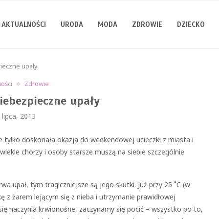
AKTUALNOŚCI
URODA
MODA
ZDROWIE
DZIECKO
pieczne upały
ności
Zdrowie
niebezpieczne upały
 lipca, 2013
ie tylko doskonała okazja do weekendowej ucieczki z miasta i
lekle chorzy i osoby starsze muszą na siebie szczególnie
a upał, tym tragiczniejsze są jego skutki. Już przy 25 ˚C (w
ę z żarem lejącym się z nieba i utrzymanie prawidłowej
ą się naczynia krwionośne, zaczynamy się pocić – wszystko po to,