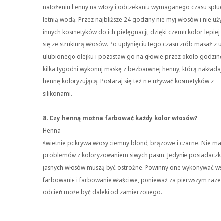
nałożeniu henny na włosy i odczekaniu wymaganego czasu spłu
letnią wodą. Przez najbliższe 24 godziny nie myj włosów i nie uż
innych kosmetyków do ich pielęgnacji, dzięki czemu kolor lepiej
się ze strukturą włosów. Po upłynięciu tego czasu zrób masaż z 
ulubionego olejku i pozostaw go na głowie przez około godzinę
kilka tygodni wykonuj maskę z bezbarwnej henny, którą nakładaj 
hennę koloryzującą. Postaraj się też nie używać kosmetyków z
silikonami.
8. Czy henną można farbować każdy kolor włosów?
Henna
świetnie pokrywa włosy ciemny blond, brązowe i czarne. Nie ma
problemów z koloryzowaniem siwych pasm. Jedynie posiadaczk
jasnych włosów muszą być ostrożne. Powinny one wykonywać w
farbowanie i farbowanie właściwe, ponieważ za pierwszym raz
odcień może być daleki od zamierzonego.