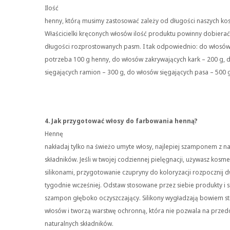
Ilość
henny, którą musimy zastosować zależy od długości naszych k
Właścicielki kręconych włosów ilość produktu powinny dobiera
długości rozprostowanych pasm. I tak odpowiednio: do włosów
potrzeba 100 g henny, do włosów zakrywających kark – 200 g, 
sięgających ramion – 300 g, do włosów sięgających pasa – 500 
4. Jak przygotować włosy do farbowania henną?
Hennę
nakładaj tylko na świeżo umyte włosy, najlepiej szamponem z n
składników. Jeśli w twojej codziennej pielęgnacji, używasz kosm
silikonami, przygotowanie czupryny do koloryzacji rozpocznij 
tygodnie wcześniej. Odstaw stosowane przez siebie produkty i s
szampon głęboko oczyszczający. Silikony wygładzają bowiem st
włosów i tworzą warstwę ochronną, która nie pozwala na przedo
naturalnych składników.