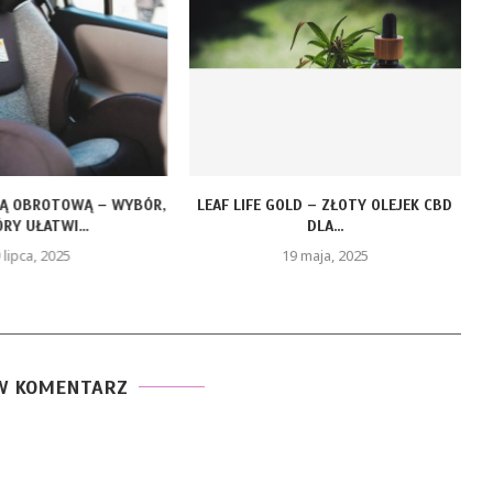
ZĄ OBROTOWĄ – WYBÓR,
LEAF LIFE GOLD – ZŁOTY OLEJEK CBD
RY UŁATWI...
DLA...
 lipca, 2025
19 maja, 2025
W KOMENTARZ