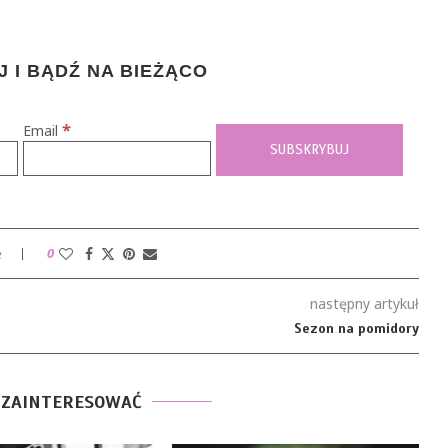
 I BĄDŹ NA BIEŻĄCO
*
Email
e
0
następny artykuł
Sezon na pomidory
 ZAINTERESOWAĆ