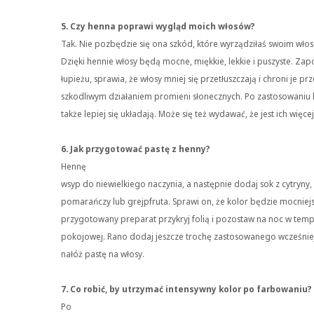
5. Czy henna poprawi wygląd moich włosów?
Tak. Nie pozbędzie się ona szkód, które wyrządziłaś swoim wło
Dzięki hennie włosy będą mocne, miękkie, lekkie i puszyste. Z
łupieżu, sprawia, że włosy mniej się przetłuszczają i chroni je pr
szkodliwym działaniem promieni słonecznych. Po zastosowaniu 
także lepiej się układają. Może się też wydawać, że jest ich więce
6. Jak przygotować pastę z henny?
Hennę
wsyp do niewielkiego naczynia, a następnie dodaj sok z cytryny,
pomarańczy lub grejpfruta. Sprawi on, że kolor będzie mocniejs
przygotowany preparat przykryj folią i pozostaw na noc w tem
pokojowej. Rano dodaj jeszcze trochę zastosowanego wcześniej
nałóż pastę na włosy.
7. Co robić, by utrzymać intensywny kolor po farbowaniu?
Po