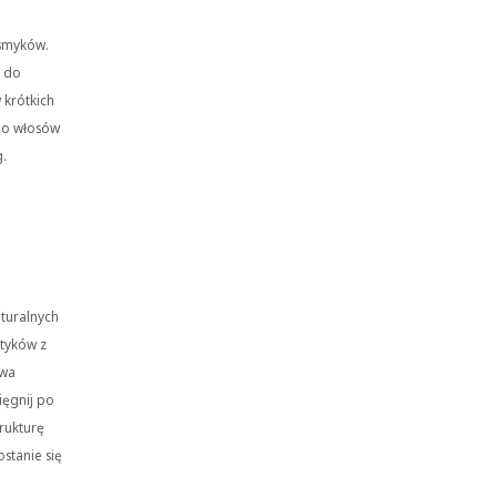
osmyków.
ć do
 krótkich
do włosów
g.
aturalnych
etyków z
dwa
ięgnij po
rukturę
stanie się