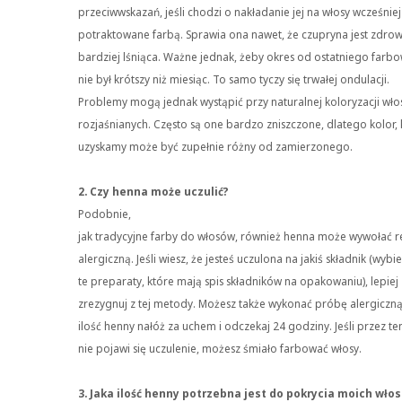
przeciwwskazań, jeśli chodzi o nakładanie jej na włosy wcześniej
potraktowane farbą. Sprawia ona nawet, że czupryna jest zdrow
bardziej lśniąca. Ważne jednak, żeby okres od ostatniego
farbo
nie był krótszy niż miesiąc. To samo tyczy się trwałej ondulacji.
Problemy mogą jednak wystąpić przy naturalnej koloryzacji w
rozjaśnianych. Często są one bardzo zniszczone, dlatego kolor, 
uzyskamy może być zupełnie różny od zamierzonego.
2. Czy henna może uczulić?
Podobnie,
jak tradycyjne farby do włosów, również henna może wywołać r
alergiczną. Jeśli wiesz, że jesteś uczulona na jakiś składnik (wybie
te preparaty, które mają spis składników na opakowaniu), lepiej
zrezygnuj z tej metody. Możesz także wykonać próbę alergiczną
ilość henny nałóż za uchem i odczekaj 24 godziny. Jeśli przez te
nie pojawi się uczulenie, możesz śmiało farbować włosy.
3. Jaka ilość henny potrzebna jest do pokrycia moich wło