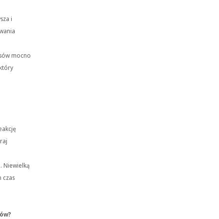
sza i
wania
łosów mocno
który
eakcję
raj
. Niewielką
n czas
sów?