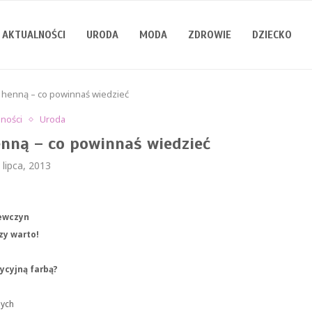
AKTUALNOŚCI
URODA
MODA
ZDROWIE
DZIECKO
henną – co powinnaś wiedzieć
lności
Uroda
nną – co powinnaś wiedzieć
 lipca, 2013
iewczyn
zy warto!
ycyjną farbą?
nych