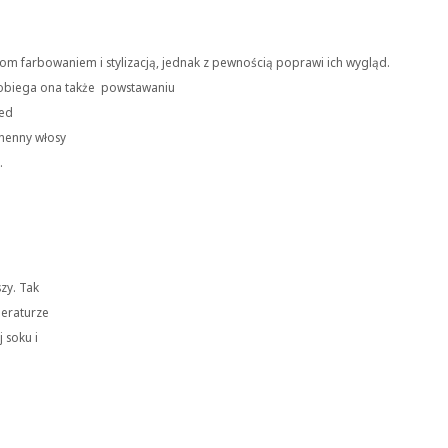
som farbowaniem i stylizacją, jednak z pewnością
poprawi ich wygląd.
apobiega ona także
powstawaniu
zed
henny włosy
j.
zy. Tak
peraturze
 soku i