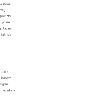
cz pastę
ywaj
 połączy
użyciem
. Raz na
tak, jak
 także
i bardzo
stępne
em uzyskany