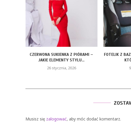
ROZMIARY
CZERWONA SUKIENKA Z PIÓRAMI –
FOTELIK Z BA
JAKIE ELEMENTY STYLU...
KTÓ
26 stycznia, 2026
9
ZOSTA
Musisz się
zalogować
, aby móc dodać komentarz.