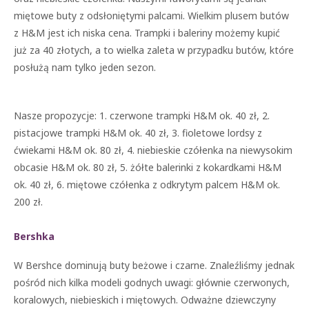
miętowe buty z odsłoniętymi palcami. Wielkim plusem butów
z H&M jest ich niska cena. Trampki i baleriny możemy kupić
już za 40 złotych, a to wielka zaleta w przypadku butów, które
posłużą nam tylko jeden sezon.
Nasze propozycje: 1. czerwone trampki H&M ok. 40 zł, 2.
pistacjowe trampki H&M ok. 40 zł, 3. fioletowe lordsy z
ćwiekami H&M ok. 80 zł, 4. niebieskie czółenka na niewysokim
obcasie H&M ok. 80 zł, 5. żółte balerinki z kokardkami H&M
ok. 40 zł, 6. miętowe czółenka z odkrytym palcem H&M ok.
200 zł.
Bershka
W Bershce dominują buty beżowe i czarne. Znaleźliśmy jednak
pośród nich kilka modeli godnych uwagi: głównie czerwonych,
koralowych, niebieskich i miętowych. Odważne dziewczyny