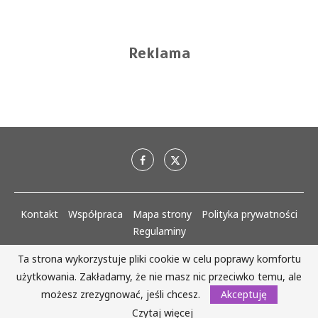
Reklama
Kontakt
Współpraca
Mapa strony
Polityka prywatności
Regulaminy
Ta strona wykorzystuje pliki cookie w celu poprawy komfortu
AlejaKobiet.pl @2020 - 2023 Wszystkie prawa zastrzeżone. | Realizacja:
użytkowania. Zakładamy, że nie masz nic przeciwko temu, ale
www.woh.group
możesz zrezygnować, jeśli chcesz.
Akceptuję
WRÓĆ DO GÓRY
Czytaj więcej