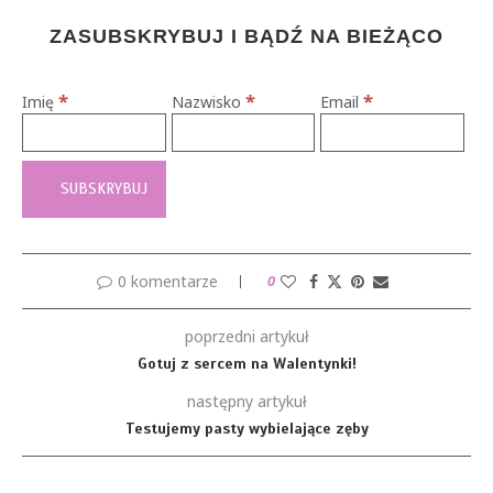
ZASUBSKRYBUJ I BĄDŹ NA BIEŻĄCO
*
*
*
Imię
Nazwisko
Email
0 komentarze
0
poprzedni artykuł
Gotuj z sercem na Walentynki!
następny artykuł
Testujemy pasty wybielające zęby