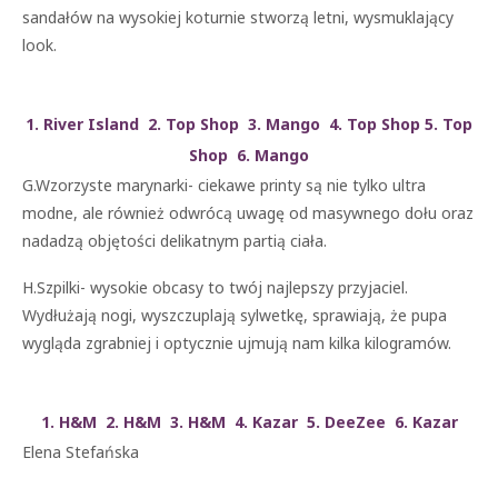
sandałów na wysokiej koturnie stworzą letni, wysmuklający
look.
1. River Island 2. Top Shop 3. Mango 4. Top Shop 5. Top
Shop 6. Mango
G.Wzorzyste marynarki- ciekawe printy są nie tylko ultra
modne, ale również odwrócą uwagę od masywnego dołu oraz
nadadzą objętości delikatnym partią ciała.
H.Szpilki- wysokie obcasy to twój najlepszy przyjaciel.
Wydłużają nogi, wyszczuplają sylwetkę, sprawiają, że pupa
wygląda zgrabniej i optycznie ujmują nam kilka kilogramów.
1. H&M 2. H&M 3. H&M 4. Kazar 5. DeeZee 6. Kazar
Elena Stefańska