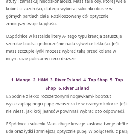
atuty i zamaskuj niedoskonałości. Masz talie osy, której wiele
kobiet ci zazdrości, dlatego wybieraj sukienki obcisłe w
górnych partiach ciała. Rozkloszowany dół optycznie
zmniejszy twoje krągłości.
D.Spódnice w kształcie litery A- tego typu kreacja zatuszuje
szerokie biodra i jednocześnie nada sylwetce lekkości. Jeśli
masz szczupłe łydki możesz wybrać taką przed kolana w
innym razie polecamy nieco dłuższe.
1. Mango 2. H&M 3. River Island 4. Top Shop 5. Top
Shop 6. River Island
E.Spodnie z lekko rozszerzonymi nogawkami- bootcut
wyszczuplają nogi i pupę zwłaszcza te w czarnym kolorze. Jeśli
nie wiesz, jaki krój jeansów powinnaś wybrać oto odpowiedź.
F.Spódnice i sukienki Maxi- długie kreacje zasłonią twoje obfite
uda oraz łydki i zmniejszą optycznie pupę. W połączeniu z parą