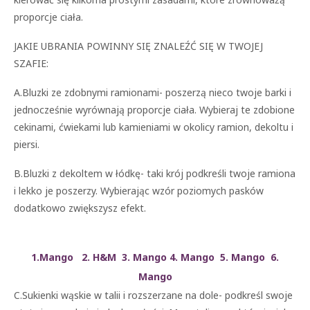
proporcje ciała.
JAKIE UBRANIA POWINNY SIĘ ZNALEŹĆ SIĘ W TWOJEJ
SZAFIE:
A.Bluzki ze zdobnymi ramionami- poszerzą nieco twoje barki i
jednocześnie wyrównają proporcje ciała. Wybieraj te zdobione
cekinami, ćwiekami lub kamieniami w okolicy ramion, dekoltu i
piersi.
B.Bluzki z dekoltem w łódkę- taki krój podkreśli twoje ramiona
i lekko je poszerzy. Wybierając wzór poziomych pasków
dodatkowo zwiększysz efekt.
1.Mango 2. H&M 3. Mango 4. Mango 5. Mango 6.
Mango
C.Sukienki wąskie w talii i rozszerzane na dole- podkreśl swoje