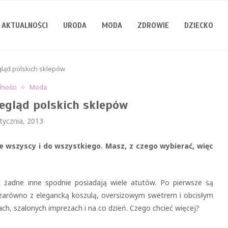
AKTUALNOŚCI
URODA
MODA
ZDROWIE
DZIECKO
ląd polskich sklepów
lności
Moda
egląd polskich sklepów
tycznia, 2013
 wszyscy i do wszystkiego. Masz, z czego wybierać, więc
żadne inne spodnie posiadają wiele atutów. Po pierwsze są
zarówno z elegancką koszulą, oversizowym swetrem i obcisłym
iach, szalonych imprezach i na co dzień. Czego chcieć więcej?