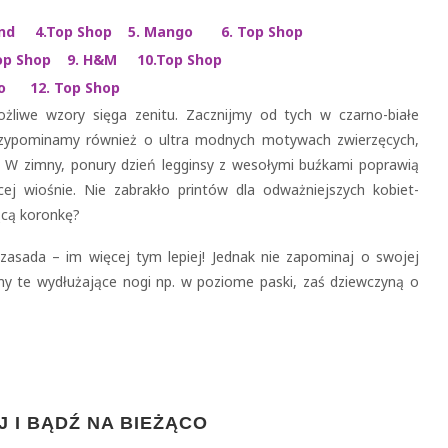
nd 4.Top Shop 5. Mango 6. Top Shop
op Shop 9. H&M 10.Top Shop
o 12. Top Shop
liwe wzory sięga zenitu. Zacznijmy od tych w czarno-białe
 Przypominamy również o ultra modnych motywach zwierzęcych,
m. W zimny, ponury dzień legginsy z wesołymi buźkami poprawią
ej wiośnie. Nie zabrakło printów dla odważniejszych kobiet-
jącą koronkę?
zasada – im więcej tym lepiej! Jednak nie zapominaj o swojej
my te wydłużające nogi np. w poziome paski, zaś dziewczyną o
 I BĄDŹ NA BIEŻĄCO