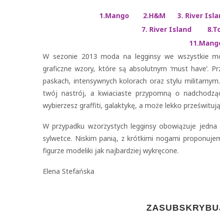
1.Mango 2.H&M 3. River Isla
7. River Island 8.T
11.Mang
W sezonie 2013 moda na legginsy we wszystkie moż
graficzne wzory, które są absolutnym ‘must have’.
paskach, intensywnych kolorach oraz stylu militarny
twój nastrój, a kwiaciaste przypomną o nadchodząc
wybierzesz graffiti, galaktykę, a może lekko prześwitu
W przypadku wzorzystych legginsy obowiązuje jedna 
sylwetce. Niskim panią, z krótkimi nogami proponuje
figurze modeliki jak najbardziej wykręcone.
Elena Stefańska
ZASUBSKRYBUJ