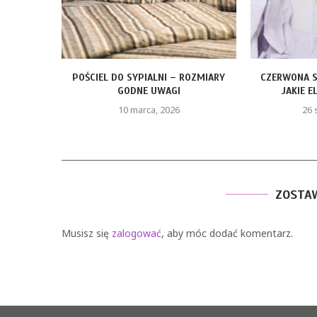
 – ROZMIARY
CZERWONA SUKIENKA Z PIÓRAMI –
FO
GI
JAKIE ELEMENTY STYLU...
026
26 stycznia, 2026
ZOSTA
Musisz się
zalogować
, aby móc dodać komentarz.