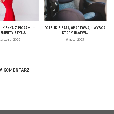
TELIK Z BAZĄ OBROTOWĄ – WYBÓR,
LEAF LIFE GOLD – Z
KTÓRY UŁATWI...
DLA..
9 lipca, 2025
19 maja, 
W KOMENTARZ