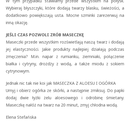
W tym przypadku stawiamy przede wszystkim na połysk.
Wybieraj błyszczyki, które dodają twarzy blasku, świeżości, a
dodatkowo powiększają usta. Mocne szminki zarezerwuj na
inną okazję.
JEŚLI CZAS POZWOLI ZRÓB MASECZKĘ
Maseczki przede wszystkim rozświetlają naszą twarz i dodają
jej elastyczności. Jakie produkty najlepiej działają podczas
zmęczenia? M.in. napar z rumianku, ziemniaki, połączenie
białka i cytryny, drożdży z wodą, a także miodu z sokiem
cytrynowym.
Jednak nic tak nie koi jak MASECZKA Z ALOESU I OGÓRKA
Umyj i obierz ogórka ze skórki, a następnie zmiksuj. Do papki
dodaj dwie łyżki żelu aloesowego i odrobinę śmietany.
Maseczkę nałóż na twarz na 20 minut, zmyj chłodna wodą.
Elena Stefańska