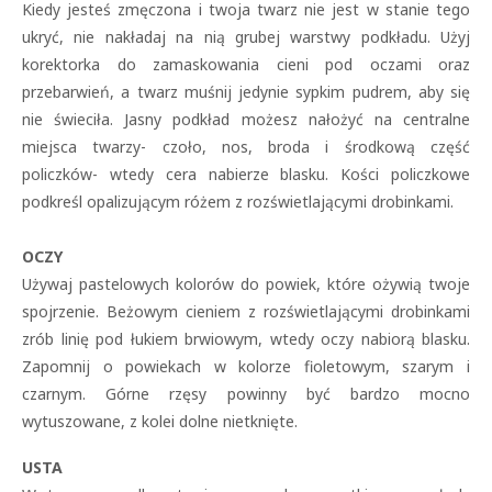
Kiedy jesteś zmęczona i twoja twarz nie jest w stanie tego
ukryć, nie nakładaj na nią grubej warstwy podkładu. Użyj
korektorka do zamaskowania cieni pod oczami oraz
przebarwień, a twarz muśnij jedynie sypkim pudrem, aby się
nie świeciła. Jasny podkład możesz nałożyć na centralne
miejsca twarzy- czoło, nos, broda i środkową część
policzków- wtedy cera nabierze blasku. Kości policzkowe
podkreśl opalizującym różem z rozświetlającymi drobinkami.
OCZY
Używaj pastelowych kolorów do powiek, które ożywią twoje
spojrzenie. Beżowym cieniem z rozświetlającymi drobinkami
zrób linię pod łukiem brwiowym, wtedy oczy nabiorą blasku.
Zapomnij o powiekach w kolorze fioletowym, szarym i
czarnym. Górne rzęsy powinny być bardzo mocno
wytuszowane, z kolei dolne nietknięte.
USTA