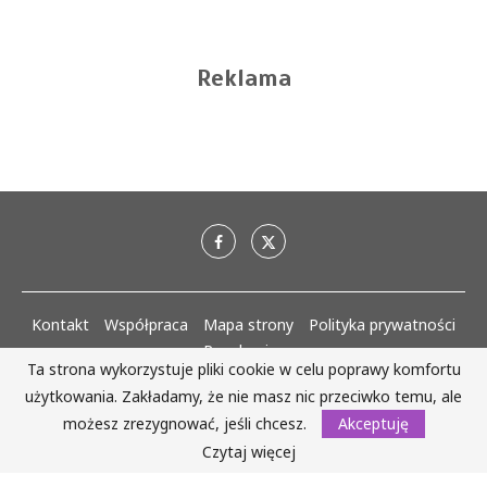
Reklama
Kontakt
Współpraca
Mapa strony
Polityka prywatności
Regulaminy
Ta strona wykorzystuje pliki cookie w celu poprawy komfortu
użytkowania. Zakładamy, że nie masz nic przeciwko temu, ale
AlejaKobiet.pl @2020 - 2023 Wszystkie prawa zastrzeżone. | Realizacja:
www.woh.group
możesz zrezygnować, jeśli chcesz.
Akceptuję
Czytaj więcej
WRÓĆ DO GÓRY