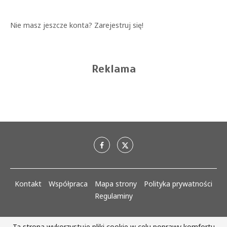
Nie masz jeszcze konta?
Zarejestruj się!
Reklama
Kontakt
Współpraca
Mapa strony
Polityka prywatności
Regulaminy
AlejaKobiet.pl @2020 - 2023 Wszystkie prawa zastrzeżone. | Realizacja:
Ta strona wykorzystuje pliki cookie w celu poprawy komfortu