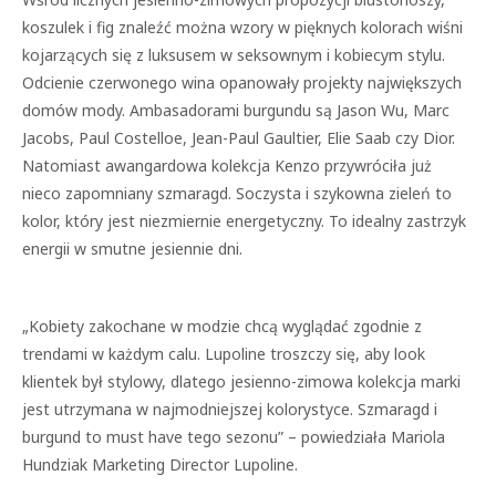
koszulek i fig znaleźć można wzory w pięknych kolorach wiśni
kojarzących się z luksusem w seksownym i kobiecym stylu.
Odcienie czerwonego wina opanowały projekty największych
domów mody. Ambasadorami burgundu są Jason Wu, Marc
Jacobs, Paul Costelloe, Jean-Paul Gaultier, Elie Saab czy Dior.
Natomiast awangardowa kolekcja Kenzo przywróciła już
nieco zapomniany szmaragd. Soczysta i szykowna zieleń to
kolor, który jest niezmiernie energetyczny. To idealny zastrzyk
energii w smutne jesiennie dni.
„Kobiety zakochane w modzie chcą wyglądać zgodnie z
trendami w każdym calu. Lupoline troszczy się, aby look
klientek był stylowy, dlatego jesienno-zimowa kolekcja marki
jest utrzymana w najmodniejszej kolorystyce. Szmaragd i
burgund to must have tego sezonu” – powiedziała Mariola
Hundziak Marketing Director Lupoline.