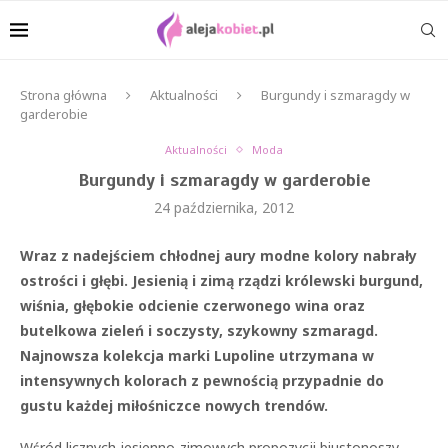
Strona główna
Aktualności
Burgundy i szmaragdy w
garderobie
Aktualności
Moda
Burgundy i szmaragdy w garderobie
24 października, 2012
Wraz z nadejściem chłodnej aury modne kolory nabrały
ostrości i głębi. Jesienią i zimą rządzi królewski burgund,
wiśnia, głębokie odcienie czerwonego wina oraz
butelkowa zieleń i soczysty, szykowny szmaragd.
Najnowsza kolekcja marki Lupoline utrzymana w
intensywnych kolorach z pewnością przypadnie do
gustu każdej miłośniczce nowych trendów.
Wśród licznych jesienno-zimowych propozycji biustonoszy,