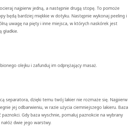
cieraj najpierw jedną, a następnie drugą stopę. To pomoże
py będą bardziej miękkie w dotyku. Następnie wykonaj peeling i
ną uwagę na pięty i inne miejsca, w których naskórek jest
 gładkie.
ubionego olejku i zafunduj im odprężający masaż.
 separatora, dzięki temu twój lakier nie rozmaże się. Najpierw
egnie jej odbarwieniu, w razie użycia ciemniejszego lakieru. Baza
ść paznokci. Gdy baza wyschnie, pomaluj paznokcie na wybrany
j, nałóż dwie jego warstwy.