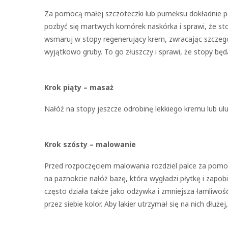
Za pomocą małej szczoteczki lub pumeksu dokładnie po
pozbyć się martwych komórek naskórka i sprawi, że sto
wsmaruj w stopy regenerujący krem, zwracając szczegól
wyjątkowo gruby. To go złuszczy i sprawi, że stopy będą
Krok piąty – masaż
Nałóż na stopy jeszcze odrobinę lekkiego kremu lub ul
Krok szósty – malowanie
Przed rozpoczęciem malowania rozdziel palce za pomocą
na paznokcie nałóż bazę, która wygładzi płytkę i zapobi
często działa także jako odżywka i zmniejsza łamliwo
przez siebie kolor. Aby lakier utrzymał się na nich dłuże