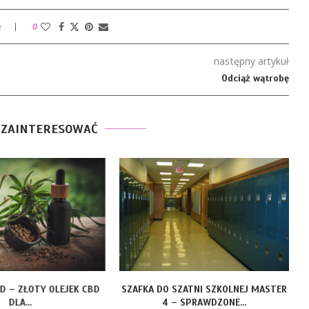
e
0
następny artykuł
Odciąż wątrobę
 ZAINTERESOWAĆ
LD – ZŁOTY OLEJEK CBD
SZAFKA DO SZATNI SZKOLNEJ MASTER
DLA...
4 – SPRAWDZONE...