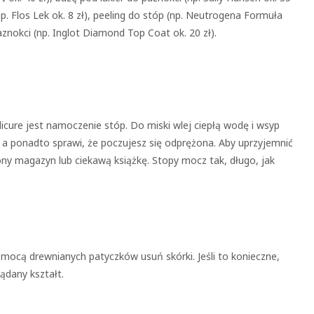
np. Flos Lek ok. 8 zł), peeling do stóp (np. Neutrogena Formuła
znokci (np. Inglot Diamond Top Coat ok. 20 zł).
cure jest namoczenie stóp. Do miski wlej ciepłą wodę i wsyp
, a ponadto sprawi, że poczujesz się odprężona. Aby uprzyjemnić
ony magazyn lub ciekawą książkę. Stopy mocz tak, długo, jak
omocą drewnianych patyczków usuń skórki. Jeśli to konieczne,
ądany kształt.