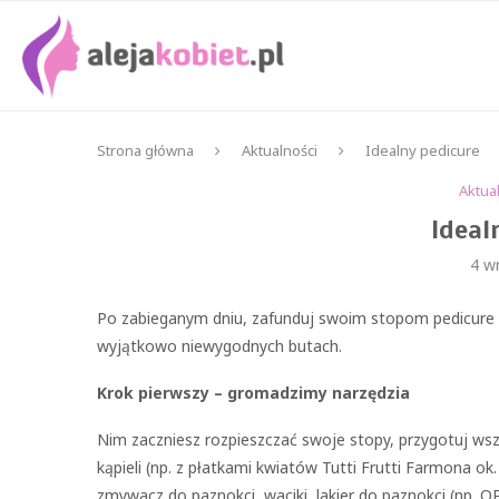
Strona główna
Aktualności
Idealny pedicure
Aktua
Ideal
4 w
Po zabieganym dniu, zafunduj swoim stopom pedicure i 
wyjątkowo niewygodnych butach.
Krok pierwszy – gromadzimy narzędzia
Nim zaczniesz rozpieszczać swoje stopy, przygotuj wszy
kąpieli (np. z płatkami kwiatów Tutti Frutti Farmona ok.
zmywacz do paznokci, waciki, lakier do paznokci (np. OPI