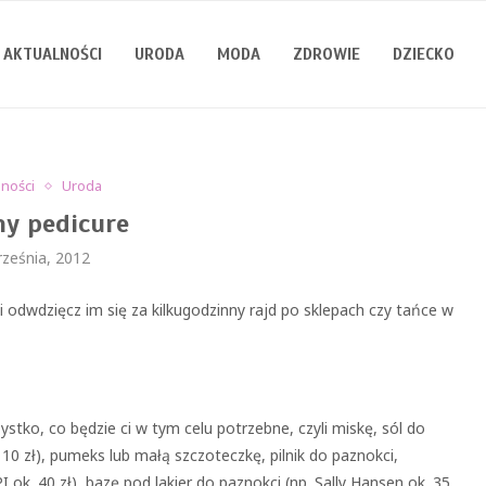
AKTUALNOŚCI
URODA
MODA
ZDROWIE
DZIECKO
lności
Uroda
ny pedicure
rześnia, 2012
odwdzięcz im się za kilkugodzinny rajd po sklepach czy tańce w
stko, co będzie ci w tym celu potrzebne, czyli miskę, sól do
 10 zł), pumeks lub małą szczoteczkę, pilnik do paznokci,
 ok. 40 zł), bazę pod lakier do paznokci (np. Sally Hansen ok. 35