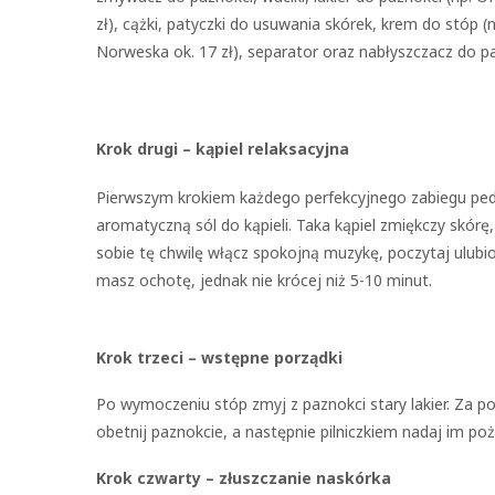
zł), cążki, patyczki do usuwania skórek, krem do stóp (
Norweska ok. 17 zł), separator oraz nabłyszczacz do pa
Krok drugi – kąpiel relaksacyjna
Pierwszym krokiem każdego perfekcyjnego zabiegu pedi
aromatyczną sól do kąpieli. Taka kąpiel zmiękczy skórę
sobie tę chwilę włącz spokojną muzykę, poczytaj ulubi
masz ochotę, jednak nie krócej niż 5-10 minut.
Krok trzeci – wstępne porządki
Po wymoczeniu stóp zmyj z paznokci stary lakier. Za p
obetnij paznokcie, a następnie pilniczkiem nadaj im poż
Krok czwarty – złuszczanie naskórka