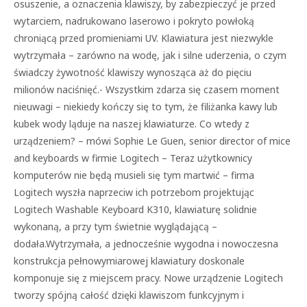
osuszenie, a oznaczenia klawiszy, by
zabezpieczyć je przed
wytarciem, nadrukowano laserowo i pokryto powłoką
chroniącą przed promieniami UV. Klawiatura jest niezwykle
wytrzymała – zarówno na wodę, jak i silne uderzenia, o czym
świadczy żywotność klawiszy wynosząca aż do pięciu
milionów naciśnięć.- Wszystkim zdarza się czasem moment
nieuwagi – niekiedy kończy się to tym, że filiżanka kawy lub
kubek wody ląduje na naszej klawiaturze. Co wtedy z
urządzeniem? – mówi Sophie Le Guen, senior director of mice
and keyboards w firmie Logitech – Teraz użytkownicy
komputerów nie będą musieli się tym martwić – firma
Logitech wyszła naprzeciw ich potrzebom projektując
Logitech Washable Keyboard K310, klawiaturę solidnie
wykonaną, a przy tym świetnie wyglądającą –
dodała.Wytrzymała, a jednocześnie wygodna i nowoczesna
konstrukcja pełnowymiarowej klawiatury doskonale
komponuje się z miejscem pracy. Nowe urządzenie Logitech
tworzy spójną całość dzięki klawiszom funkcyjnym i