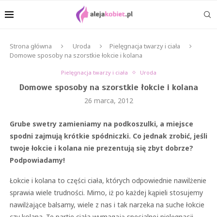
Strona główna
Uroda
Pielęgnacja twarzy i ciała
Domowe sposoby na szorstkie łokcie i kolana
Pielęgnacja twarzy i ciała
Uroda
Domowe sposoby na szorstkie łokcie i kolana
26 marca, 2012
Grube swetry zamieniamy na podkoszulki, a miejsce
spodni zajmują krótkie spódniczki. Co jednak zrobić, jeśli
twoje łokcie i kolana nie prezentują się zbyt dobrze?
Podpowiadamy!
Łokcie i kolana to części ciała, których odpowiednie nawilżenie
sprawia wiele trudności. Mimo, iż po każdej kąpieli stosujemy
nawilżające balsamy, wiele z nas i tak narzeka na suche łokcie
czy kolana. Te partie ciała wymagają specjalnej pielęgnacji.