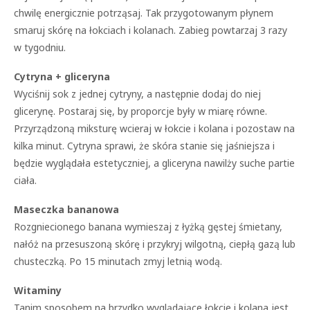
chwilę energicznie potrząsaj. Tak przygotowanym płynem
smaruj skórę na łokciach i kolanach. Zabieg powtarzaj 3 razy
w tygodniu.
Cytryna + gliceryna
Wyciśnij sok z jednej cytryny, a następnie dodaj do niej
glicerynę. Postaraj się, by proporcje były w miarę równe.
Przyrządzoną miksturę wcieraj w łokcie i kolana i pozostaw na
kilka minut. Cytryna sprawi, że skóra stanie się jaśniejsza i
będzie wyglądała estetyczniej, a gliceryna nawilży suche partie
ciała.
Maseczka bananowa
Rozgniecionego banana wymieszaj z łyżką gęstej śmietany,
nałóż na przesuszoną skórę i przykryj wilgotną, ciepłą gazą lub
chusteczką. Po 15 minutach zmyj letnią wodą.
Witaminy
Tanim sposobem na brzydko wyglądające łokcie i kolana jest