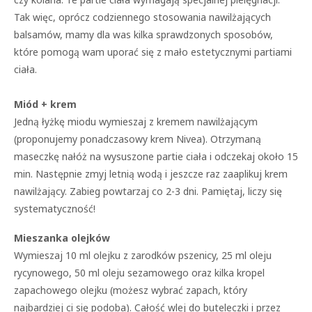
Tak więc, oprócz codziennego stosowania nawilżających
balsamów, mamy dla was kilka sprawdzonych sposobów,
które pomogą wam uporać się z mało estetycznymi partiami
ciała.
Miód + krem
Jedną łyżkę miodu wymieszaj z kremem nawilżającym
(proponujemy ponadczasowy krem Nivea). Otrzymaną
maseczkę nałóż na wysuszone partie ciała i odczekaj około 15
min. Następnie zmyj letnią wodą i jeszcze raz zaaplikuj krem
nawilżający. Zabieg powtarzaj co 2-3 dni. Pamiętaj, liczy się
systematyczność!
Mieszanka olejków
Wymieszaj 10 ml olejku z zarodków pszenicy, 25 ml oleju
rycynowego, 50 ml oleju sezamowego oraz kilka kropel
zapachowego olejku (możesz wybrać zapach, który
najbardziej ci się podoba). Całość wlej do buteleczki i przez