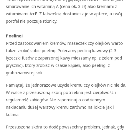
smarowanie ich witaminą A (cena ok. 3 zł) albo kremami z
witaminami A+E. Z łatwością dostaniesz je w aptece, a twój
portfel nie poczuje różnicy.
Peelingi
Przed zastosowaniem kremów, maseczek czy olejków warto
także zrobić sobie peeling. Polecamy peeling kawowy (2-3
łyżeczki fusów z zaparzonej kawy mieszamy np. z żelem pod
prysznic), który zrobisz w czasie kąpieli, albo peeling z
gruboziarnistej soli.
Pamiętaj, że jednorazowe użycie kremu czy olejków nic nie da.
W walce z przesuszoną skórą potrzebna jest cierpliwość i
regularność zabiegów. Nie zapominaj o codziennym
nakładaniu dużej warstwy kremu zarówno na łokcie jak i
kolana.
Przesuszona skóra to dość powszechny problem, jednak, gdy