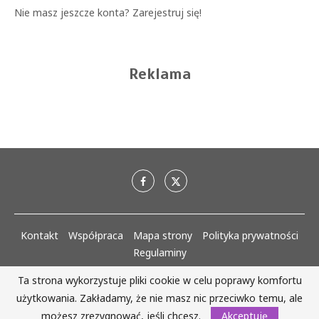
Nie masz jeszcze konta?
Zarejestruj się!
Reklama
Kontakt
Współpraca
Mapa strony
Polityka prywatności
Regulaminy
Ta strona wykorzystuje pliki cookie w celu poprawy komfortu
AlejaKobiet.pl @2020 - 2023 Wszystkie prawa zastrzeżone. | Realizacja:
użytkowania. Zakładamy, że nie masz nic przeciwko temu, ale
www.woh.group
możesz zrezygnować, jeśli chcesz.
Akceptuję