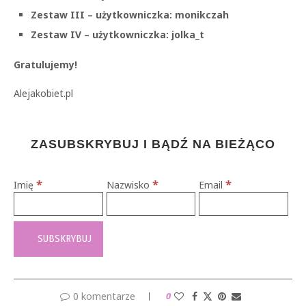
Zestaw III – użytkowniczka: monikczah
Zestaw IV – użytkowniczka: jolka_t
Gratulujemy!
Alejakobiet.pl
ZASUBSKRYBUJ I BĄDŹ NA BIEŻĄCO
*
*
*
Imię
Nazwisko
Email
0 komentarze
0