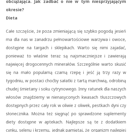
obciążająca. Jak zadbać o nie w tym niesprzyjającym
okresie?
Dieta
Całe szczęście, że poza zmieniającą się szybko pogodą jesień
ma dla nas w zanadrzu pełnowartościowe warzywa i owoce,
dostępne na targach i sklepikach. Warto się nimi zajadać,
ponieważ to właśnie teraz są najsmaczniejsze i zawierają
najwięcej drogocennych minerałów. Szczególnie warto skusić
się na mało popularną czarną rzepę i jeść ją trzy razy w
tygodniu, w postaci choćby sałatki z tartą marchwią, odrobiną
chudej śmietany i soku cytrynowego. Inny ratunek dla naszych
włosów znajdziemy w nienasyconych kwasach tłuszczowych
dostępnych przez cały rok w oliwie z oliwek, pestkach dyni czy
słonecznika. Można też sięgnąć po sprawdzone suplementy
diety dostępne w aptekach. Najlepsze są te z dodatkiem
cynku, selenu i krzemu, jednak pamiętaj, że organizm najlepiej