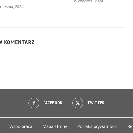
15 czerwca, 2024
rześnia, 2024
W KOMENTARZ
FACEBOOK
TWITTER
Współpraca
Mapa strony
Polityka prywatności
Re