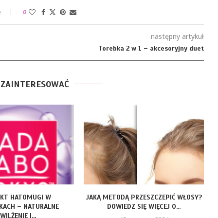
e
0
następny artykuł
Torebka 2 w 1 – akcesoryjny duet
 ZAINTERESOWAĆ
AKT HATOMUGI W
JAKĄ METODĄ PRZESZCZEPIĆ WŁOSY?
D
KACH – NATURALNE
DOWIEDZ SIĘ WIĘCEJ O...
WILŻENIE I...