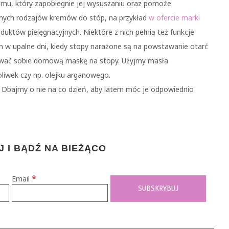
remu, który zapobiegnie jej wysuszaniu oraz pomoże
żnych rodzajów kremów do stóp, na przykład
w ofercie marki
duktów pielęgnacyjnych. Niektóre z nich pełnią też funkcje
h w upalne dni, kiedy stopy narażone są na powstawanie otarć
tować sobie domową maskę na stopy. Użyjmy masła
oliwek czy np. olejku arganowego.
 Dbajmy o nie na co dzień, aby latem móc je odpowiednio
 I BĄDŹ NA BIEŻĄCO
*
Email