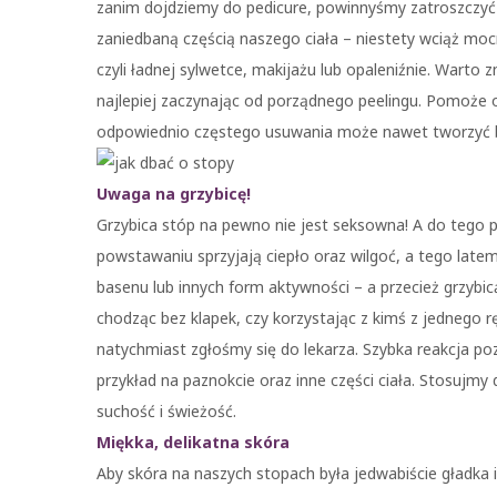
zanim dojdziemy do pedicure, powinnyśmy zatroszczyć s
zaniedbaną częścią naszego ciała – niestety wciąż mocn
czyli ładnej sylwetce, makijażu lub opaleniźnie. Warto 
najlepiej zaczynając od porządnego peelingu. Pomoże 
odpowiednio częstego usuwania może nawet tworzyć b
Uwaga na grzybicę!
Grzybica stóp na pewno nie jest seksowna! A do tego po
powstawaniu sprzyjają ciepło oraz wilgoć, a tego latem
basenu lub innych form aktywności – a przecież grzybicą
chodząc bez klapek, czy korzystając z kimś z jednego r
natychmiast zgłośmy się do lekarza. Szybka reakcja po
przykład na paznokcie oraz inne części ciała. Stosujmy
suchość i świeżość.
Miękka, delikatna skóra
Aby skóra na naszych stopach była jedwabiście gładka 