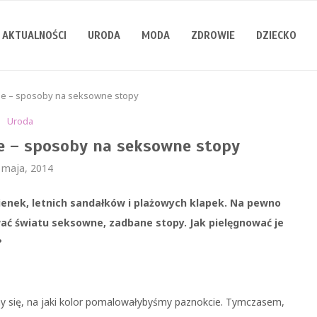
AKTUALNOŚCI
URODA
MODA
ZDROWIE
DZIECKO
ie – sposoby na seksowne stopy
Uroda
e – sposoby na seksowne stopy
 maja, 2014
ienek, letnich sandałków i plażowych klapek. Na pewno
wać światu seksowne, zadbane stopy. Jak pielęgnować je
?
my się, na jaki kolor pomalowałybyśmy paznokcie. Tymczasem,