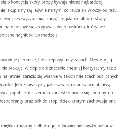
ię o kondycję skóry. Stopy bywają nieraz najbardziej
iej skupiamy się jedynie na tym, co rzuca się w oczy od razu,
zmienić przyzwyczajenia i zacząć regularnie dbać o stopy,
on nam pozbyć się zrogowaciałego naskórka, który bez
olesne nagniotki lub modzele.
woduje pieczenie, ból i nieprzyjemny zapach. Niestety jej
 nie brakuje. W ciepłe dni znacznie chętniej korzystamy też z
 najłatwiej zarazić się właśnie w takich miejscach publicznych,
ęcznika. Jeśli zauważymy jakiekolwiek niepokojące objawy,
zwoli zapobiec dalszemu rozprzestrzenianiu się choroby, na
 dezodoranty oraz talk do stóp, dzięki którym zachowają one
i miękka, musimy zadbać o jej odpowiednie nawilżenie oraz