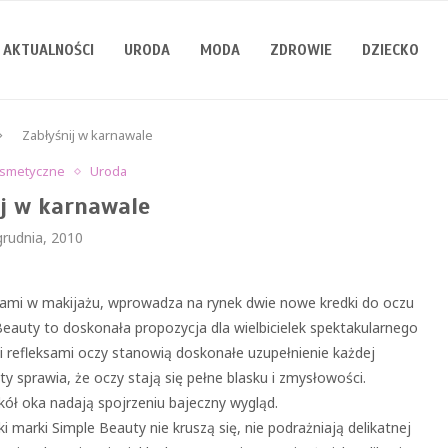
AKTUALNOŚCI
URODA
MODA
ZDROWIE
DZIECKO
Zabłyśnij w karnawale
osmetyczne
Uroda
ij w karnawale
grudnia, 2010
ami w makijażu, wprowadza na rynek dwie nowe kredki do oczu
 Beauty to doskonała propozycja dla wielbicielek spektakularnego
i refleksami oczy stanowią doskonałe uzupełnienie każdej
y sprawia, że oczy stają się pełne blasku i zmysłowości.
okół oka nadają spojrzeniu bajeczny wygląd.
marki Simple Beauty nie kruszą się, nie podrażniają delikatnej