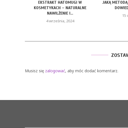
A DLA
EKSTRAKT HATOMUGI W
JAKĄ METODĄ
ADBAĆ...
KOSMETYKACH – NATURALNE
DOWIEDZ
NAWILŻENIE I...
15 
4 września, 2024
ZOSTA
Musisz się
zalogować
, aby móc dodać komentarz.