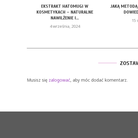
A DLA
EKSTRAKT HATOMUGI W
JAKĄ METODĄ
ADBAĆ...
KOSMETYKACH – NATURALNE
DOWIEDZ
NAWILŻENIE I...
15 
4 września, 2024
ZOSTA
Musisz się
zalogować
, aby móc dodać komentarz.