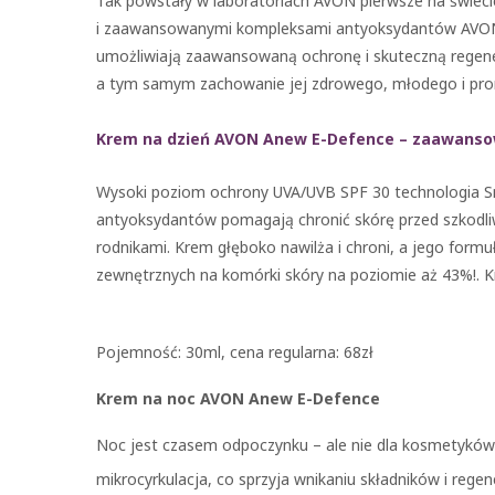
Tak powstały w laboratoriach AVON pierwsze na świeci
i zaawansowanymi kompleksami antyoksydantów AVON
umożliwiają zaawansowaną ochronę i skuteczną regene
a tym samym zachowanie jej zdrowego, młodego i pro
Krem na dzień AVON Anew E-Defence – zaawans
Wysoki poziom ochrony UVA/UVB SPF 30 technologia S
antyoksydantów pomagają chronić skórę przed szkodl
rodnikami. Krem głęboko nawilża i chroni, a jego formu
zewnętrznych na komórki skóry na poziomie aż 43%!. K
Pojemność: 30ml, cena regularna: 68zł
Krem na noc AVON Anew E-Defence
Noc jest czasem odpoczynku – ale nie dla kosmetyków l
mikrocyrkulacja, co sprzyja wnikaniu składników i regen