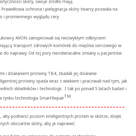
astyczności skóry, swoje źródło mają
Prawidłowa ochrona i pielęgnacja skóry twarzy pozwala na
o i promiennego wyglądu cery.
ukowcy AVON zainspirowali się niezwykłym odkryciem
twiającą transport zdrowych komórek do mięśnia sercowego w
e do naprawy. Od tej pory nieodwracalne zmiany u pacjentów
 działaniem proteiny TB4, zbadali jej działanie
eligentnej proteiny spada wraz z wiekiem i pracowali nad tym, jak
nich składników i technologii. I tak po ponad 5 latach badań i
TM
a rynku technologia SmartRepair
.
aby podnieść poziom inteligentnych protein w skórze, dzięki
nych obszarów skóry, aby je naprawić.