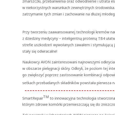
zmarszczki, przebarwienia oraz odwodnienie i utrata el
w niekorzystnych warunkach zewnętrznych środowiska. 
zatrzymanie tych zmian i zachowanie na dłużej młodeg
Przy tworzeniu zaawansowanej technologii kremów na
z dziedziny medycyny – inteligentną proteiną TB4 uła
strefie uszkodzeń wywołanych zawałem i stymulującą j
stały się odwracalne!
Naukowcy AVON zainteresowani najnowszymi odkryciami i
w obszarze pielęgnacji skóry. Odkryli, że poziom tej int
go zwiększyć poprzez zastosowanie kombinacji odpowied
setkach przebadanych składników powstała pierwsza n
TM
SmartRepair
to innowacyjna technologia stworzona, 
którym zdrowe komórki przemieszczają się do zniszczo