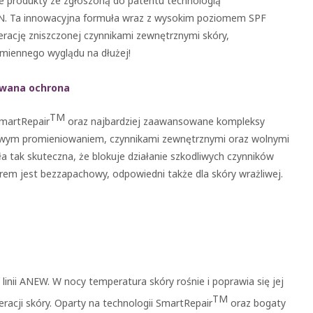
e produkty ze zgłoszoną do patentu technologią
. Ta innowacyjna formuła wraz z wysokim poziomem SPF
rację zniszczonej czynnikami zewnętrznymi skóry,
miennego wyglądu na dłużej!
owana ochrona
TM
martRepair
oraz najbardziej zaawansowane kompleksy
iwym promieniowaniem, czynnikami zewnętrznymi oraz wolnymi
ła tak skuteczna, że blokuje działanie szkodliwych czynników
rem jest bezzapachowy, odpowiedni także dla skóry wrażliwej.
inii ANEW. W nocy temperatura skóry rośnie i poprawia się jej
TM
eracji skóry. Oparty na technologii SmartRepair
oraz bogaty