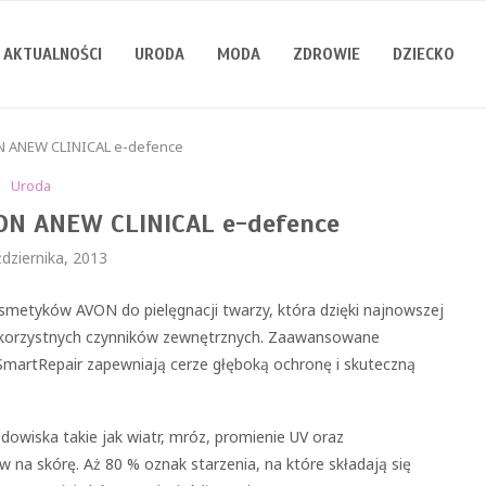
AKTUALNOŚCI
URODA
MODA
ZDROWIE
DZIECKO
ON ANEW CLINICAL e-defence
Uroda
VON ANEW CLINICAL e-defence
dziernika, 2013
osmetyków AVON do pielęgnacji twarzy, która dzięki najnowszej
iekorzystnych czynników zewnętrznych. Zaawansowane
SmartRepair zapewniają cerze głęboką ochronę i skuteczną
dowiska takie jak wiatr, mróz, promienie UV oraz
na skórę. Aż 80 % oznak starzenia, na które składają się