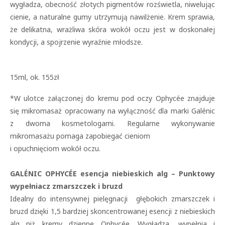
wygładza, obecność złotych pigmentów rozświetla, niwelując
cienie, a naturalne gumy utrzymują nawilżenie. Krem sprawia,
że delikatna, wrażliwa skóra wokół oczu jest w doskonałej
kondycji, a spojrzenie wyraźnie młodsze.
15ml, ok. 155zł
*W ulotce załączonej do kremu pod oczy Ophycée znajduje
się mikromasaż opracowany na wyłączność dla marki Galénic
z dwoma kosmetologami. Regularne wykonywanie
mikromasażu pomaga zapobiegać cieniom
i opuchnięciom wokół oczu.
GALÉNIC OPHYCÉE esencja niebieskich alg – Punktowy
wypełniacz zmarszczek i bruzd
Idealny do intensywnej pielęgnacji głębokich zmarszczek i
bruzd dzięki 1,5 bardziej skoncentrowanej esencji z niebieskich
alg niż kremy dzienne Ophycée. Wygładza, wypełnia i