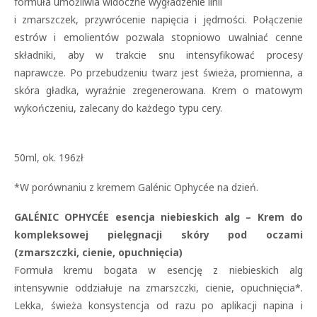
formuła umożliwia widoczne wygładzenie linii
i zmarszczek, przywrócenie napięcia i jędrności. Połączenie
estrów i emolientów pozwala stopniowo uwalniać cenne
składniki, aby w trakcie snu intensyfikować procesy
naprawcze. Po przebudzeniu twarz jest świeża, promienna, a
skóra gładka, wyraźnie zregenerowana. Krem o matowym
wykończeniu, zalecany do każdego typu cery.
50ml, ok. 196zł
*W porównaniu z kremem Galénic Ophycée na dzień.
GALÉNIC OPHYCÉE esencja niebieskich alg – Krem do
kompleksowej pielęgnacji skóry pod oczami
(zmarszczki, cienie, opuchnięcia)
Formuła kremu bogata w esencję z niebieskich alg
intensywnie oddziałuje na zmarszczki, cienie, opuchnięcia*.
Lekka, świeża konsystencja od razu po aplikacji napina i