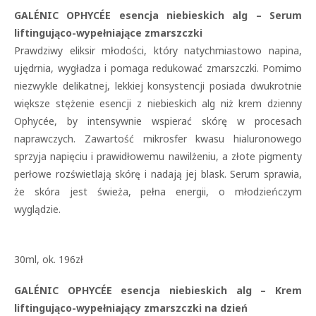
GALÉNIC OPHYCÉE esencja niebieskich alg – Serum
liftingująco-wypełniające zmarszczki
Prawdziwy eliksir młodości, który natychmiastowo napina,
ujędrnia, wygładza i pomaga redukować zmarszczki. Pomimo
niezwykle delikatnej, lekkiej konsystencji posiada dwukrotnie
większe stężenie esencji z niebieskich alg niż krem dzienny
Ophycée, by intensywnie wspierać skórę w procesach
naprawczych. Zawartość mikrosfer kwasu hialuronowego
sprzyja napięciu i prawidłowemu nawilżeniu, a złote pigmenty
perłowe rozświetlają skórę i nadają jej blask. Serum sprawia,
że skóra jest świeża, pełna energii, o młodzieńczym
wyglądzie.
30ml, ok. 196zł
GALÉNIC OPHYCÉE esencja niebieskich alg – Krem
liftingująco-wypełniający zmarszczki na dzień