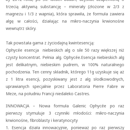
trzecią aktywną substancję – minerały (złożone w 2/3 z
magnezu i 1/3 z wapnia), która sprawiła, że formuła zawiera
algę w całości, działając na mikro-naczynia krwionośne
wewnątrz skóry.
Tak powstała gama z życiodajną kwintesencją:
Ophycée esencja niebieskich alg o sile 50 razy większej niż
czysty koncentrat. Pełnia alg. Ophycée.Esencja niebieskich alg
jest delikatnym, niebieskim pudrem, w 100% naturalnego
pochodzenia. Ten cenny składnik, którego 11g uzyskuje się aż
z 1 litra esencji, pozyskiwany jest z alg słodkowodnych,
uprawianych specjalnie przez Laboratoria Pierre Fabre w
Meze, na południu Francji niedaleko Castres.
INNOWACJA – Nowa formuła Galenic Ophycée po raz
pierwszy stymuluje 3 czynniki młodości: mikro-naczynia
krwionośne, fibroblasty i keratynocyty
1. Esencja działa innowacyjnie, ponieważ po raz pierwszy