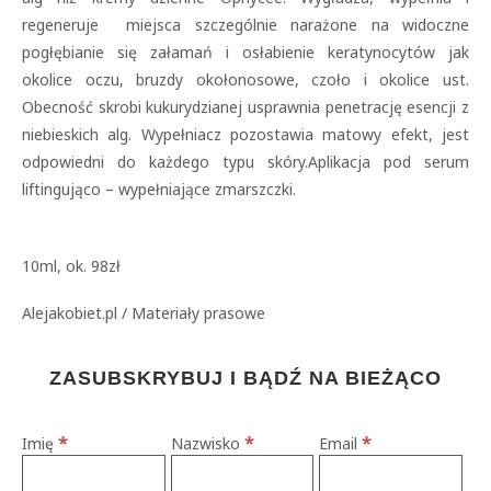
regeneruje miejsca szczególnie narażone na widoczne
pogłębianie się załamań i osłabienie keratynocytów jak
okolice oczu, bruzdy okołonosowe, czoło i okolice ust.
Obecność skrobi kukurydzianej usprawnia penetrację esencji z
niebieskich alg. Wypełniacz pozostawia matowy efekt, jest
odpowiedni do każdego typu skóry.Aplikacja pod serum
liftingująco – wypełniające zmarszczki.
10ml, ok. 98zł
Alejakobiet.pl / Materiały prasowe
ZASUBSKRYBUJ I BĄDŹ NA BIEŻĄCO
*
*
*
Imię
Nazwisko
Email