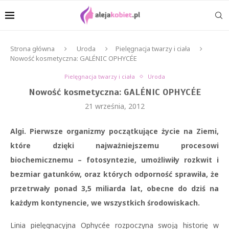
Strona główna
Uroda
Pielęgnacja twarzy i ciała
Nowość kosmetyczna: GALÉNIC OPHYCÉE
Pielęgnacja twarzy i ciała
Uroda
Nowość kosmetyczna: GALÉNIC OPHYCÉE
21 września, 2012
Algi. Pierwsze organizmy początkujące życie na Ziemi,
które dzięki najważniejszemu procesowi
biochemicznemu – fotosyntezie, umożliwiły rozkwit i
bezmiar gatunków, oraz których odporność sprawiła, że
przetrwały ponad 3,5 miliarda lat, obecne do dziś na
każdym kontynencie, we wszystkich środowiskach.
Linia pielęgnacyjna Ophycée rozpoczyna swoją historię w