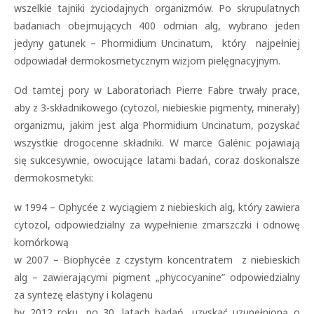
wszelkie tajniki życiodajnych organizmów. Po skrupulatnych
badaniach obejmujących 400 odmian alg, wybrano jeden
jedyny gatunek – Phormidium Uncinatum, który najpełniej
odpowiadał dermokosmetycznym wizjom pielęgnacyjnym.
Od tamtej pory w Laboratoriach Pierre Fabre trwały prace,
aby z 3-składnikowego (cytozol, niebieskie pigmenty, minerały)
organizmu, jakim jest alga Phormidium Uncinatum, pozyskać
wszystkie drogocenne składniki. W marce Galénic pojawiają
się sukcesywnie, owocujące latami badań, coraz doskonalsze
dermokosmetyki:
w 1994 – Ophycée z wyciągiem z niebieskich alg, który zawiera
cytozol, odpowiedzialny za wypełnienie zmarszczki i odnowę
komórkową
w 2007 – Biophycée z czystym koncentratem z niebieskich
alg – zawierającymi pigment „phycocyanine” odpowiedzialny
za syntezę elastyny i kolagenu
by 2012 roku, po 30. latach badań, uzyskać uzupełnioną o