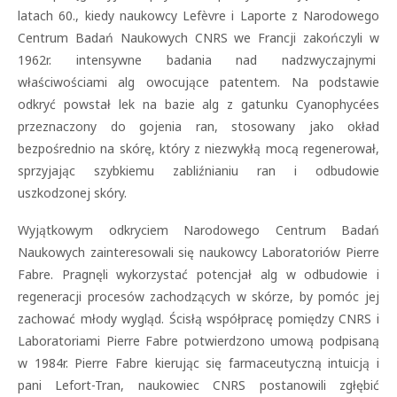
latach 60., kiedy naukowcy Lefèvre i Laporte z Narodowego
Centrum Badań Naukowych CNRS we Francji zakończyli w
1962r. intensywne badania nad nadzwyczajnymi
właściwościami alg owocujące patentem. Na podstawie
odkryć powstał lek na bazie alg z gatunku Cyanophycées
przeznaczony do gojenia ran, stosowany jako okład
bezpośrednio na skórę, który z niezwykłą mocą regenerował,
sprzyjając szybkiemu zabliźnianiu ran i odbudowie
uszkodzonej skóry.
Wyjątkowym odkryciem Narodowego Centrum Badań
Naukowych zainteresowali się naukowcy Laboratoriów Pierre
Fabre. Pragnęli wykorzystać potencjał alg w odbudowie i
regeneracji procesów zachodzących w skórze, by pomóc jej
zachować młody wygląd. Ścisłą współpracę pomiędzy CNRS i
Laboratoriami Pierre Fabre potwierdzono umową podpisaną
w 1984r. Pierre Fabre kierując się farmaceutyczną intuicją i
pani Lefort-Tran, naukowiec CNRS postanowili zgłębić