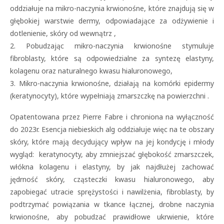
oddziałuje na mikro-naczynia krwionośne, które znajdują się w
głębokiej warstwie dermy, odpowiadające za odżywienie i
dotlenienie, skóry od wewnątrz ,
2. Pobudzając mikro-naczynia krwionośne stymuluje
fibroblasty, które są odpowiedzialne za syntezę elastyny,
kolagenu oraz naturalnego kwasu hialuronowego,
3. Mikro-naczynia krwionośne, działają na komórki epidermy
(keratynocyty), które wypełniają zmarszczkę na powierzchni .
Opatentowana przez Pierre Fabre i chroniona na wyłączność
do 2023r. Esencja niebieskich alg oddziałuje więc na te obszary
skóry, które mają decydujący wpływ na jej kondycję i młody
wygląd: keratynocyty, aby zmniejszać głębokość zmarszczek,
włókna kolagenu i elastyny, by jak najdłużej zachować
jędrność skóry, cząsteczki kwasu hialuronowego, aby
zapobiegać utracie sprężystości i nawilżenia, fibroblasty, by
podtrzymać powiązania w tkance łącznej, drobne naczynia
krwionośne, aby pobudzać prawidłowe ukrwienie, które