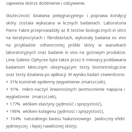
zapewnia skórze dotlenienie i odżywienie.
Skuteczność działania pielęgnacyjnego i poprawa kondycji
skóry została wykazana w licznych badaniach. Laboratoria
Pierre Fabre przeprowadziły aż 8 testów biologicznych in vitro
na keratynocytach i fibroblastach, wykonały badania ex vivo
na przykładzie odtworzonej próbki skóry w warunkach
laboratoryjnych oraz badanie in vivo na gotowym produkcie.
Linia Galenic Ophycee była także przez 6 miesięcy poddawana
badaniom klinicznym obejmującym testy biometrologiczne
oraz testy działania po aplikacji. W wyniku badań stwierdzono:
+ 31% komórek epidermy (wypełnienie zmarszczek),
+ 91% mikro-naczyń krwionośnych (wzmocnienie napięcia i
wygładzenie zmarszczek),
+ 177% włókien elastyny (jędrność i sprężystość),
+ 196% włókien kolagenu (jędrność i sprężystość),
+ 104% naturalnego kwasu hialuronowego (widoczny efekt
jędrniejszej i lepiej nawilżonej skóry).