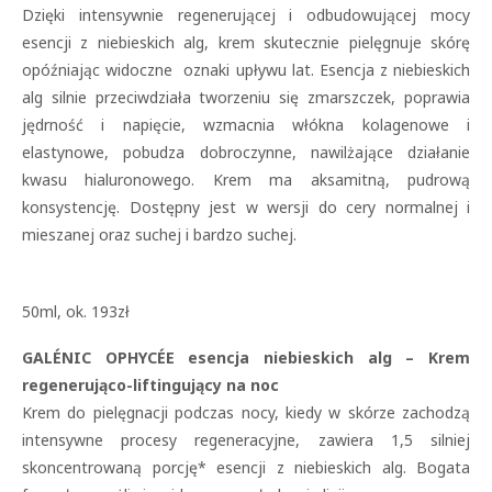
Dzięki intensywnie regenerującej i odbudowującej mocy
esencji z niebieskich alg, krem skutecznie pielęgnuje skórę
opóźniając widoczne oznaki upływu lat. Esencja z niebieskich
alg silnie przeciwdziała tworzeniu się zmarszczek, poprawia
jędrność i napięcie, wzmacnia włókna kolagenowe i
elastynowe, pobudza dobroczynne, nawilżające działanie
kwasu hialuronowego. Krem ma aksamitną, pudrową
konsystencję. Dostępny jest w wersji do cery normalnej i
mieszanej oraz suchej i bardzo suchej.
50ml, ok. 193zł
GALÉNIC OPHYCÉE esencja niebieskich alg – Krem
regenerująco-liftingujący na noc
Krem do pielęgnacji podczas nocy, kiedy w skórze zachodzą
intensywne procesy regeneracyjne, zawiera 1,5 silniej
skoncentrowaną porcję* esencji z niebieskich alg. Bogata