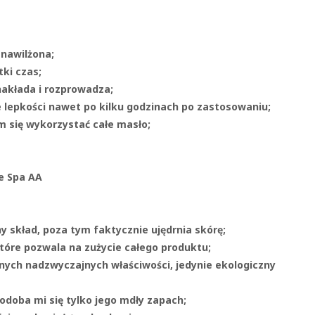
 nawilżona;
tki czas;
nakłada i rozprowadza;
e lepkości nawet po kilku godzinach po zastosowaniu;
 się wykorzystać całe masło;
e Spa AA
y skład, poza tym faktycznie ujędrnia skórę;
tóre pozwala na zużycie całego produktu;
adnych nadzwyczajnych właściwości, jedynie ekologiczny
podoba mi się tylko jego mdły zapach;