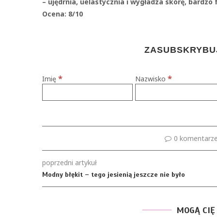
– ujędrnia, uelastycznia i wygładza skórę, bardzo 
Ocena:
8/10
ZASUBSKRYBUJ
*
*
Imię
Nazwisko
0 komentarz
poprzedni artykuł
Modny błękit – tego jesienią jeszcze nie było
MOGĄ CIĘ