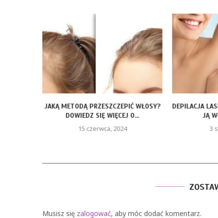
I W
JAKĄ METODĄ PRZESZCZEPIĆ WŁOSY?
DEPILACJA LA
RALNE
DOWIEDZ SIĘ WIĘCEJ O...
JĄ W
15 czerwca, 2024
3 s
ZOSTA
Musisz się
zalogować
, aby móc dodać komentarz.