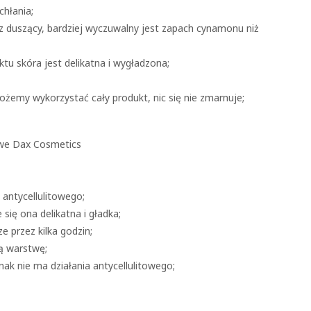
chłania;
cz duszący, bardziej wyczuwalny jest zapach cynamonu niż
tu skóra jest delikatna i wygładzona;
żemy wykorzystać cały produkt, nic się nie zmarnuje;
owe Dax Cosmetics
antycellulitowego;
się ona delikatna i gładka;
 przez kilka godzin;
ą warstwę;
nak nie ma działania antycellulitowego;