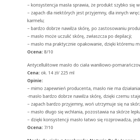
– konsystencja masła sprawia, że produkt szybko się w
– zapach dla niektórych jest przyjemny, dla innych wrę
karmelu;
– bardzo dobrze nawilża skórę, po zastosowaniu produk
– masło może uczulić skórę, zwłaszcza po depilacji;
– masło ma praktycznie opakowanie, dzięki któremu mo
Ocena:
8/10
Antycellulitowe masło do ciała waniliowo-pomarańcz
Cena:
ok. 14 zł/ 225 ml
Opinie:
– mimo zapewnień producenta, masło nie ma działania 
-masło bardzo dobrze nawilża skórę, dzięki czemu staje 
– zapach bardzo przyjemny, woń utrzymuje się na skórze
– masło długo się wchłania, pozostawia na skórze lepk
– dzięki konsystencji masło łatwo się rozprowadza, jed
Ocena:
7/10