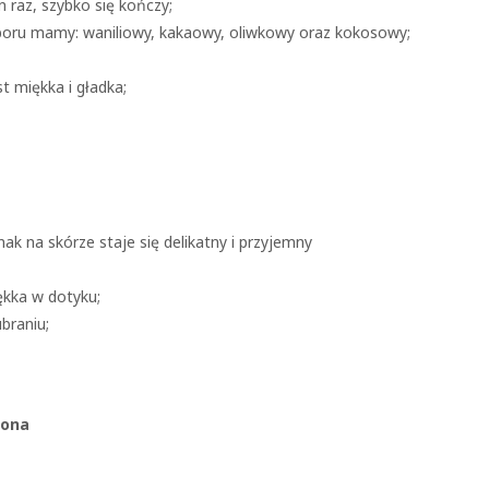
n raz, szybko się kończy;
oru mamy: waniliowy, kakaowy, oliwkowy oraz kokosowy;
t miękka i gładka;
ak na skórze staje się delikatny i przyjemny
ękka w dotyku;
braniu;
mona