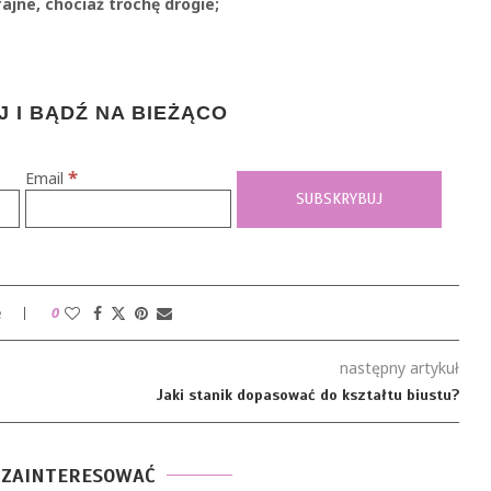
fajne, chociaż trochę drogie;
 I BĄDŹ NA BIEŻĄCO
*
Email
e
0
następny artykuł
Jaki stanik dopasować do kształtu biustu?
 ZAINTERESOWAĆ