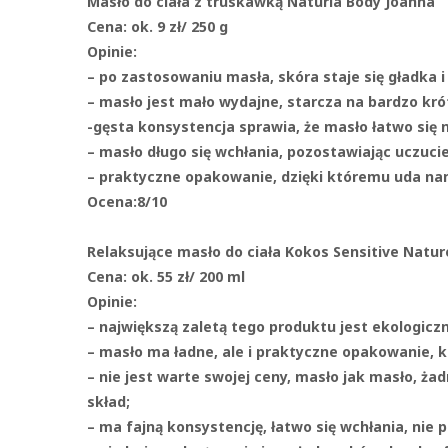
Masło do ciała z truskawką Naturia Body Joanna
Cena:
ok. 9 zł/ 250 g
Opinie:
– po zastosowaniu masła, skóra staje się gładka i
– masło jest mało wydajne, starcza na bardzo kró
-gęsta konsystencja sprawia, że masło łatwo się 
– masło długo się wchłania, pozostawiając uczuci
– praktyczne opakowanie, dzięki któremu uda nam
Ocena:
8/10
Relaksujące masło do ciała Kokos Sensitive Natur
Cena:
ok. 55 zł/ 200 ml
Opinie:
– największą zaletą tego produktu jest ekologiczn
– masło ma ładne, ale i praktyczne opakowanie, k
– nie jest warte swojej ceny, masło jak masło, ż
skład;
– ma fajną konsystencję, łatwo się wchłania, nie 