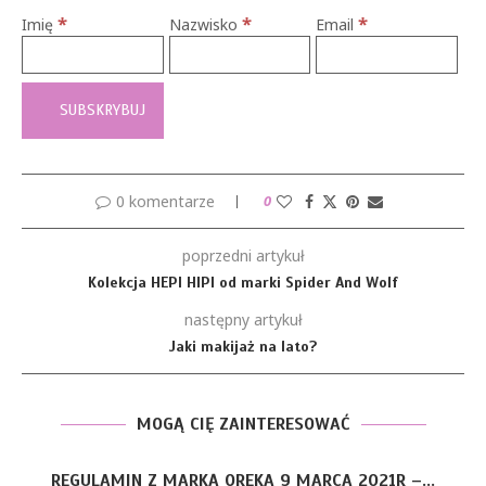
*
*
*
Imię
Nazwisko
Email
0 komentarze
0
poprzedni artykuł
Kolekcja HEPI HIPI od marki Spider And Wolf
następny artykuł
Jaki makijaż na lato?
MOGĄ CIĘ ZAINTERESOWAĆ
GULAMIN Z MARKĄ OREKA 9 MARCA 2021R –...