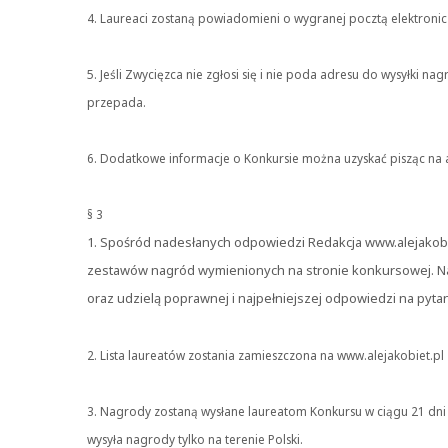
4. Laureaci zostaną powiadomieni o wygranej pocztą elektroni
5. Jeśli Zwycięzca nie zgłosi się i nie poda adresu do wysyłki 
przepada.
6. Dodatkowe informacje o Konkursie można uzyskać pisząc na ad
§ 3
1. Spośród nadesłanych odpowiedzi Redakcja www.alejakobie
zestawów nagród wymienionych na stronie konkursowej. N
oraz udzielą poprawnej i najpełniejszej odpowiedzi na py
2. Lista laureatów zostania zamieszczona na www.alejakobiet.pl 
3. Nagrody zostaną wysłane laureatom Konkursu w ciągu 21 dn
wysyła nagrody tylko na terenie Polski.