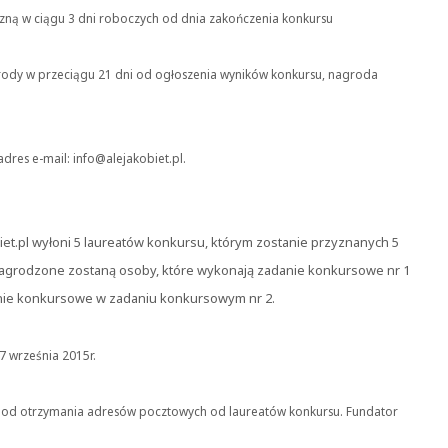
czną w ciągu 3 dni roboczych od dnia zakończenia konkursu
nagrody w przeciągu 21 dni od ogłoszenia wyników konkursu, nagroda
res e-mail: info@alejakobiet.pl.
t.pl wyłoni 5 laureatów konkursu, którym zostanie przyznanych 5
agrodzone zostaną osoby, które wykonają zadanie konkursowe nr 1
tanie konkursowe w zadaniu konkursowym nr 2.
7 września 2015r.
i od otrzymania adresów pocztowych od laureatów konkursu. Fundator