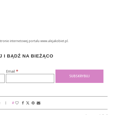
tronie internetowej portalu www.alejakobiet.pl.
 I BĄDŹ NA BIEŻĄCO
*
Email
e
0