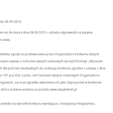
do 06.09.2015r.
ym niż do końca dnia 06.09.2015 r. udzielą odpowiedzi na pytania
rsowej.
czestnika zgody na przetwarzanie przez Organizatora Konkursu danych
pisami ustawy o ochronie danych osobowych (w myśl formuły: „Wyrażam
dla potrzeb niezbędnych do realizacji Konkursu zgodnie z ustawą z dnia
 nr 101 poz.926 z pózn. zm/”) w bazie danych osobowych Organizatora
tingowych, zaś w przypadku wyłonienia ich jako Zwycięzców w Konkursie
, która zostanie podana na portalu www.alejakobiet.pl
zestnika na warunki Konkursu wynikające z niniejszego Regulaminu.