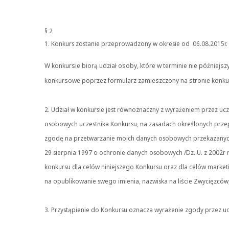
§ 2
1. Konkurs zostanie przeprowadzony w okresie od 06.08.2015r. 
W konkursie biorą udział osoby, które w terminie nie późniejsz
konkursowe poprzez formularz zamieszczony na stronie konku
2. Udział w konkursie jest równoznaczny z wyrażeniem przez u
osobowych uczestnika Konkursu, na zasadach określonych prze
zgodę na przetwarzanie moich danych osobowych przekazanych 
29 sierpnia 1997 o ochronie danych osobowych /Dz. U. z 2002r
konkursu dla celów niniejszego Konkursu oraz dla celów marke
na opublikowanie swego imienia, nazwiska na liście Zwycięzców
3. Przystąpienie do Konkursu oznacza wyrażenie zgody przez uc