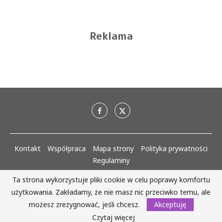
Reklama
Kontakt
Współpraca
Mapa strony
Polityka prywatności
Regulaminy
Ta strona wykorzystuje pliki cookie w celu poprawy komfortu
AlejaKobiet.pl @2020 - 2023 Wszystkie prawa zastrzeżone. | Realizacja:
użytkowania. Zakładamy, że nie masz nic przeciwko temu, ale
www.woh.group
możesz zrezygnować, jeśli chcesz.
Akceptuję
WRÓĆ DO GÓRY
Czytaj więcej