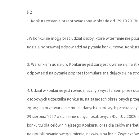
§ 2
1. Konkurs zostanie przeprowadzony w okresie od 29.10.2013r. 
. W konkursie mogą brać udział osoby, które w terminie nie późni
udzielą poprawnej odpowiedzi na pytanie konkursowe. Konkurs 
3. Warunkiem udziału w Konkursie jest zarejestrowanie się na st
odpowiedzi na pytanie poprzez formularz znajdujący się na str
4. Udział w konkursie jest równoznaczny z wyrażeniem przez u
osobowych uczestnika Konkursu, na zasadach określonych prze
zgodę na przetwarzanie moich danych osobowych przekazanych 
29 sierpnia 1997 o ochronie danych osobowych /Dz. U. z 2002r
konkursu dla celów niniejszego Konkursu oraz dla celów marke
na opublikowanie swego imienia, nazwiska na liście Zwycięzców