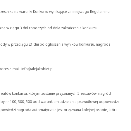
zestnika na warunki Konkursu wynikające z niniejszego Regulaminu.
czną w ciągu 3 dni roboczych od dnia zakończenia konkursu
nagrody w przeciągu 21 dni od ogłoszenia wyników konkursu, nagroda
res e-mail: info@alejakobiet.pl.
ureatów konkursu, którym zostanie przyznanych 5 zestawów nagród
by nr 100, 300, 500 pod warunkiem udzielenia prawidłowej odpowiedzi
owiedzi nagroda automatycznie jest przyznana kolejnej osobie, która