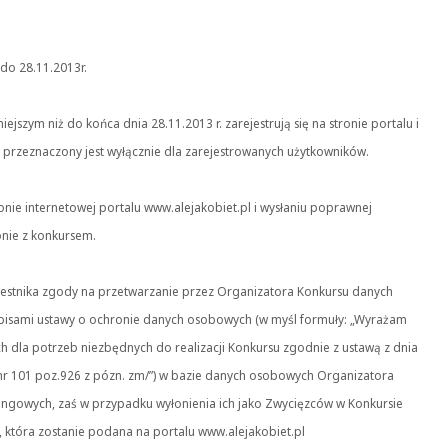
do 28.11.2013r.
ejszym niż do końca dnia 28.11.2013 r. zarejestrują się na stronie portalu i
przeznaczony jest wyłącznie dla zarejestrowanych użytkowników.
ronie internetowej portalu www.alejakobiet.pl i wysłaniu poprawnej
onie z konkursem.
czestnika zgody na przetwarzanie przez Organizatora Konkursu danych
pisami ustawy o ochronie danych osobowych (w myśl formuły: „Wyrażam
dla potrzeb niezbędnych do realizacji Konkursu zgodnie z ustawą z dnia
 nr 101 poz.926 z pózn. zm/”) w bazie danych osobowych Organizatora
tingowych, zaś w przypadku wyłonienia ich jako Zwycięzców w Konkursie
, która zostanie podana na portalu www.alejakobiet.pl