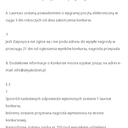
6. Laureaci zostaną powiadomieni o wygranej pocztą elektroniczną w
ciągu 3 dni roboczych od dnia zakończenia konkursu
7.
Jeśli Zwycięzca nie zgłosi się i nie poda adresu do wysyłki nagrody w
przeciągu 21 dni od ogłoszenia wyników konkursu, nagroda przepada.
8. Dodatkowe informacje o Konkursie można uzyskać pisząc na adres e-
mail: info@alejakobiet.pl.
§ 3
1.
Spośród nadesłanych odpowiedzi wyłonionych zostanie 1 laureat
konkursu,
któremu zostanie przyznana nagroda wymieniona na stronie
konkursowej.
Nagrodzone zostaną osoba nr 250 pod warunkiem udzielenia