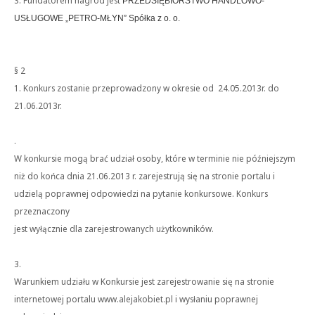
3. Fundatorem nagród jest
PRZEDSIĘBIORSTWO HANDLOWO-
USŁUGOWE „PETRO-MŁYN” Spółka z o. o.
§ 2
1. Konkurs zostanie przeprowadzony w okresie od 24.05.2013r. do
21.06.2013r.
.
W konkursie mogą brać udział osoby, które w terminie nie późniejszym
niż do końca dnia 21.06.2013 r. zarejestrują się na stronie portalu i
udzielą poprawnej odpowiedzi na pytanie konkursowe. Konkurs
przeznaczony
jest wyłącznie dla zarejestrowanych użytkowników.
3.
Warunkiem udziału w Konkursie jest zarejestrowanie się na stronie
internetowej portalu www.alejakobiet.pl i wysłaniu poprawnej