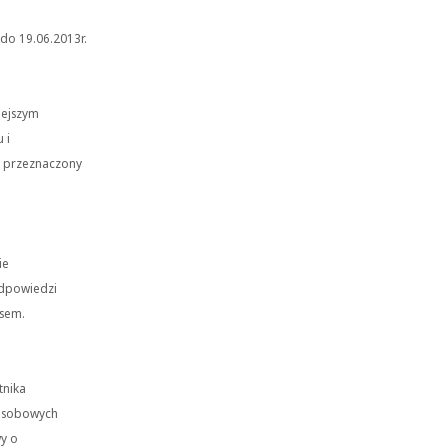
do 19.06.2013r.
iejszym
 i
s przeznaczony
ie
odpowiedzi
rsem.
tnika
 osobowych
wy o