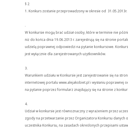
§ 2
1. Konkurs zostanie przeprowadzony w okresie od 31.05.2013r. 
.
W konkursie mogą brać udział osoby, które w terminie nie późn
niż do końca dnia 19.06.2013 r. zarejestrują się na stronie portalu
udzielą poprawnej odpowiedzi na pytanie konkursowe. Konkur
jest wyłącznie dla zarejestrowanych użytkowników.
3.
Warunkiem udziału w Konkursie jest zarejestrowanie się na stron
internetowej portalu www.alejakobiet.pl i wysłaniu poprawnej 
na pytanie poprzez formularz znajdujący się na stronie z konku
4.
Udział w konkursie jest równoznaczny z wyrażeniem przez uczes
zgody na przetwarzanie przez Organizatora Konkursu danych
uczestnika Konkursu, na zasadach określonych przepisami usta