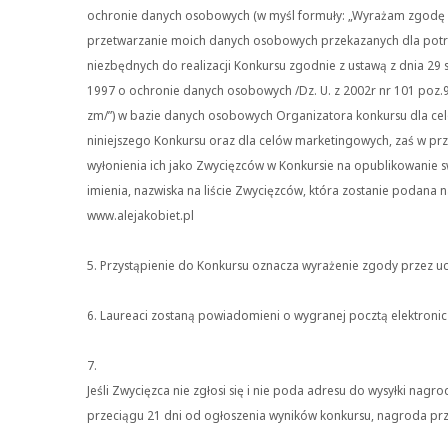
ochronie danych osobowych (w myśl formuły: „Wyrażam zgodę
przetwarzanie moich danych osobowych przekazanych dla pot
niezbędnych do realizacji Konkursu zgodnie z ustawą z dnia 29 
1997 o ochronie danych osobowych /Dz. U. z 2002r nr 101 poz.
zm/”) w bazie danych osobowych Organizatora konkursu dla ce
niniejszego Konkursu oraz dla celów marketingowych, zaś w pr
wyłonienia ich jako Zwycięzców w Konkursie na opublikowanie 
imienia, nazwiska na liście Zwycięzców, która zostanie podana n
www.alejakobiet.pl
5. Przystąpienie do Konkursu oznacza wyrażenie zgody przez uc
6. Laureaci zostaną powiadomieni o wygranej pocztą elektroni
7.
Jeśli Zwycięzca nie zgłosi się i nie poda adresu do wysyłki nagro
przeciągu 21 dni od ogłoszenia wyników konkursu, nagroda pr