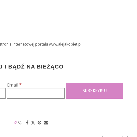
stronie internetowej portalu www.alejakobiet.pl.
 I BĄDŹ NA BIEŻĄCO
*
Email
e
0