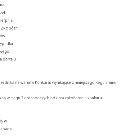
 na
rzeb
sierpnia
926 z pózn.
lów
zypadku
swego
a portalu
zestnika na warunki Konkursu wynikające z niniejszego Regulaminu.
czną w ciągu 3 dni roboczych od dnia zakończenia konkursu
dy w
zepada.