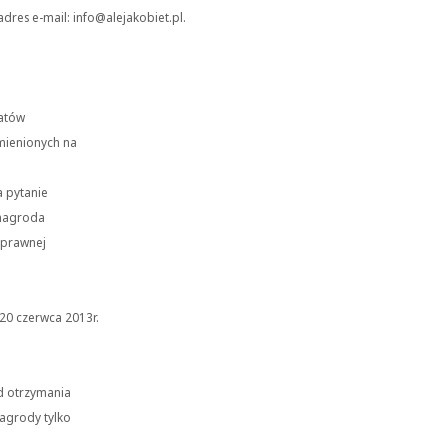
res e-mail: info@alejakobiet.pl.
eatów
mienionych na
 pytanie
nagroda
poprawnej
 20 czerwca 2013r.
d otrzymania
agrody tylko