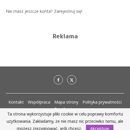
Nie masz jeszcze konta?
Zarejestruj się!
Reklama
Kontakt
Współpraca
Mapa strony
Polityka prywatności
Regulaminy
Ta strona wykorzystuje pliki cookie w celu poprawy komfortu
użytkowania. Zakładamy, że nie masz nic przeciwko temu, ale
AlejaKobiet.pl @2020 - 2023 Wszystkie prawa zastrzeżone. | Realizacja:
www.woh.group
możesz zrezygnować, jeśli chcesz.
Akceptuję