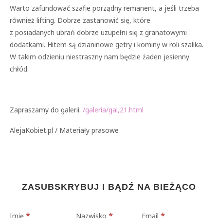
Warto zafundować szafie porządny remanent, a jeśli trzeba
również lifting. Dobrze zastanowić się, które
z posiadanych ubrań dobrze uzupełni się z granatowymi
dodatkami. Hitem są dzianinowe getry i kominy w roli szalika.
W takim odzieniu niestraszny nam będzie żaden jesienny
chłód.
Zapraszamy do galerii:
/galeria/gal,21.html
AlejaKobiet.pl / Materiały prasowe
ZASUBSKRYBUJ I BĄDŹ NA BIEŻĄCO
*
*
*
Imię
Nazwisko
Email