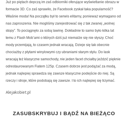
Już po piętach depczą im zaś odbiorniki oferujące wyświetlanie obrazu w
formacie 3D. Co zaś sprawiło, że Facebook zyskał taka popularność?
Właśnie moda! Na początku był to serwis elitarny, ponieważ wymagano od
nas zaproszenia. Nie mogliśmy zarejestrować się z tak zwanej „wolnej
stopy”. To pociągnęło za sobą lawinę. Dokładnie to samo było kilka lat
temu z Flash Mob’ami o których dziś już niemalże się nie słyszy. Choć
mody przemijają, to czasem jednak wracają. Dzieje się tak obecnie
chociażby z płytami winylowymi czy ubraniami starym stylu. Do łask
wracają też klasyczne samochody, nie jeden facet chciałby jeździć pięknie
odrestaurowanym Fiatem 125p. Czasem dobrze jest podążać za modą,
jednak najlepiej sprawdza się zawsze klasyczne podejście do niej. Są
rzeczy i stroje, które podobają się zawsze. I to ich najlepiej się trzymać.
Alejakobiet.pl
ZASUBSKRYBUJ I BĄDŹ NA BIEŻĄCO