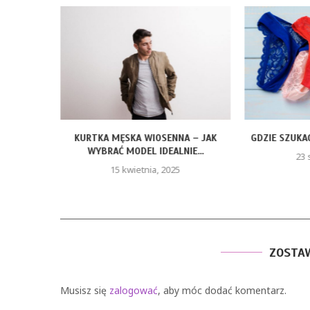
ÓRAMI –
KURTKA MĘSKA WIOSENNA – JAK
GDZIE SZUKAĆ
U...
WYBRAĆ MODEL IDEALNIE...
23 
15 kwietnia, 2025
ZOSTA
Musisz się
zalogować
, aby móc dodać komentarz.