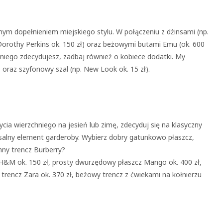
tnym dopełnieniem miejskiego stylu. W połączeniu z dżinsami (np.
Dorothy Perkins ok. 150 zł) oraz beżowymi butami Emu (ok. 600
na niego zdecydujesz, zadbaj również o kobiece dodatki. My
) oraz szyfonowy szal (np. New Look ok. 15 zł).
cia wierzchniego na jesień lub zimę, zdecyduj się na klasyczny
rsalny element garderoby. Wybierz dobry gatunkowo płaszcz,
ynny trencz Burberry?
” H&M ok. 150 zł, prosty dwurzędowy płaszcz Mango ok. 400 zł,
trencz Zara ok. 370 zł, beżowy trencz z ćwiekami na kołnierzu