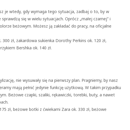
dasz je wtedy, gdy wymaga tego sytuacja, zadbaj o to, by w
e sprawdzą się w wielu sytuacjach. Oprócz „małej czarnej” i
 kolorze beżowym. Możesz ją zakładać do pracy, na oficjalne
 300 zł, żakardowa sukienka Dorothy Perkins ok. 120 zł,
erzykiem Bershka ok. 140 zł.
lizację, nie wysuwały się na pierwszy plan. Pragniemy, by nasz
ieramy mają pełnić jedynie funkcję użytkową. W takim przypadku
m. Beżowe czapki, szaliki, rękawiczki, torebki, buty, a nawet
pach.
175 zł, beżowe botki z ćwiekami Zara ok. 330 zł, beżowe