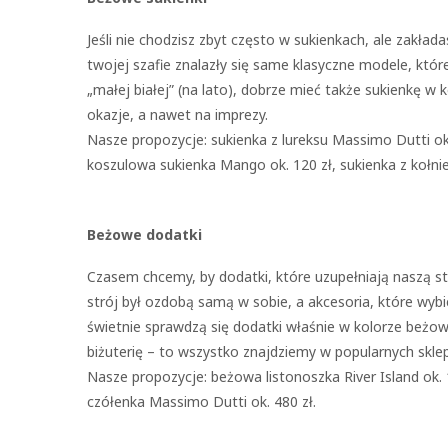
Jeśli nie chodzisz zbyt często w sukienkach, ale zakła
twojej szafie znalazły się same klasyczne modele, któr
„małej białej” (na lato), dobrze mieć także sukienkę w
okazje, a nawet na imprezy.
Nasze propozycje: sukienka z lureksu Massimo Dutti ok.
koszulowa sukienka Mango ok. 120 zł, sukienka z kołni
Beżowe dodatki
Czasem chcemy, by dodatki, które uzupełniają naszą sty
strój był ozdobą samą w sobie, a akcesoria, które wyb
świetnie sprawdzą się dodatki właśnie w kolorze beżowy
biżuterię – to wszystko znajdziemy w popularnych skle
Nasze propozycje: beżowa listonoszka River Island ok. 
czółenka Massimo Dutti ok. 480 zł.