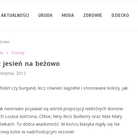
AKTUALNOŚCI
URODA
MODA
ZDROWIE
DZIECKO
beżowo
da
Trendy
: jesień na beżowo
ierpnia, 2012
iolet czy burgund, lecz również łagodne i stonowane kolory, jak
ak nieśmiało pojawiał się wśród propozycji niektórych domów
 Louisa Vuittona, Chloe, Niny Ricci Burberry oraz Max Mary.
ówkach. To dobra wiadomość. W końcu klasyka nigdy się nie
beżowy kolor w nadchodzącym sezonie!