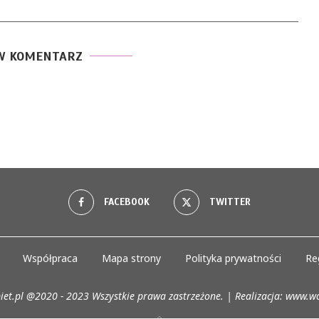
W KOMENTARZ
FACEBOOK
TWITTER
Współpraca
Mapa strony
Polityka prywatności
Re
iet.pl @2020 - 2023 Wszystkie prawa zastrzeżone. | Realizacja:
www.wo