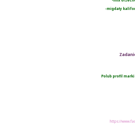
-mix orzec
-migdały kalifo
Zadani
Polub profil mark
https://www.f