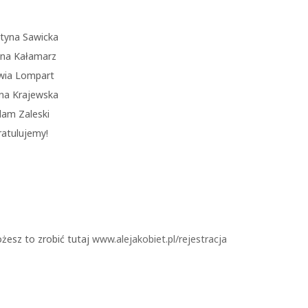
styna Sawicka
na Kałamarz
lwia Lompart
na Krajewska
am Zaleski
ratulujemy!
ożesz to zrobić tutaj
www.alejakobiet.pl/rejestracja