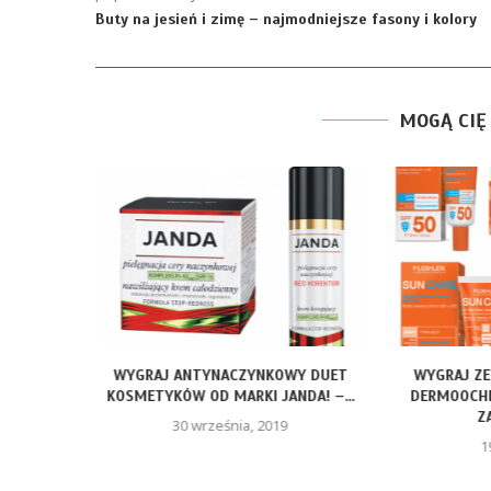
Buty na jesień i zimę – najmodniejsze fasony i kolory
MOGĄ CIĘ
AJ
WYGRAJ ANTYNACZYNKOWY DUET
WYGRAJ ZEST
..
KOSMETYKÓW OD MARKI JANDA! –...
DERMOOCHRONN
ZAKO
30 września, 2019
19 lip