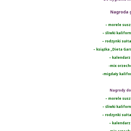
Nagroda 
– morele sus
– śliwki kalifo
– rodzynki sułt
– książka „Dieta Ga
– kalendarz
-mix orzec
-migdały kalifo
Nagrody do
– morele sus
– śliwki kalifo
– rodzynki sułt
– kalendarz