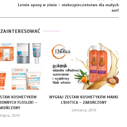
Letnie opony w zimie – niebezpieczeństwo dla małych
aut!
 ZAINTERESOWAĆ
AW KOSMETYKÓW
WYGRAJ ZESTAW KOSMETYKÓW MARKI
YCH FLOSLEK! –
L’BIOTICA – ZAKOŃCZONY
ŃCZONY
24 marca, 2019
ca, 2019