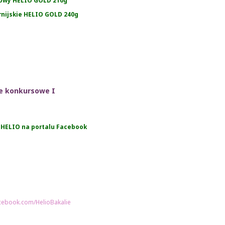
howy HELIO GOLD 210g
rnijskie HELIO GOLD 240g
e konkursowe I
i HELIO na portalu Facebook
acebook.com/HelioBakalie