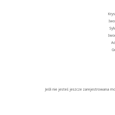
Kry
Iwo
Sy
Iwo
Ad
G
Jeśli nie jesteś jeszcze zarejestrowana m