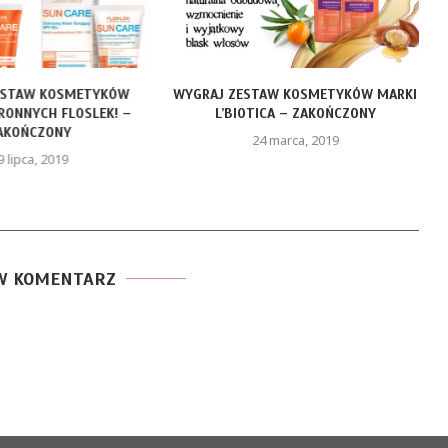
ESTAW KOSMETYKÓW
WYGRAJ ZESTAW KOSMETYKÓW MARKI
ONNYCH FLOSLEK! –
L’BIOTICA – ZAKOŃCZONY
AKOŃCZONY
24 marca, 2019
9 lipca, 2019
W KOMENTARZ