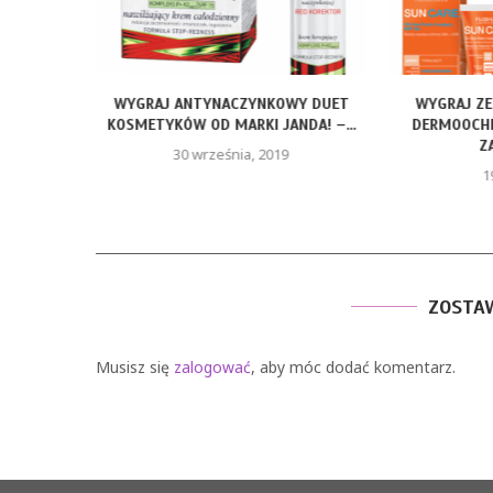
. WYGRAJ
WYGRAJ ANTYNACZYNKOWY DUET
WYGRAJ Z
Ę DO...
KOSMETYKÓW OD MARKI JANDA! –...
DERMOOCHR
Z
30 września, 2019
1
ZOSTA
Musisz się
zalogować
, aby móc dodać komentarz.