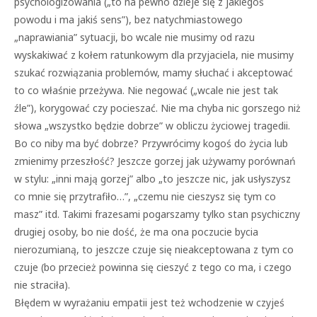
psychologizowania („to na pewno dzieje się z jakiegoś
powodu i ma jakiś sens”), bez natychmiastowego
„naprawiania” sytuacji, bo wcale nie musimy od razu
wyskakiwać z kołem ratunkowym dla przyjaciela, nie musimy
szukać rozwiązania problemów, mamy słuchać i akceptować
to co właśnie przeżywa. Nie negować („wcale nie jest tak
źle”), korygować czy pocieszać. Nie ma chyba nic gorszego niż
słowa „wszystko będzie dobrze” w obliczu życiowej tragedii.
Bo co niby ma być dobrze? Przywrócimy kogoś do życia lub
zmienimy przeszłość? Jeszcze gorzej jak używamy porównań
w stylu: „inni mają gorzej” albo „to jeszcze nic, jak usłyszysz
co mnie się przytrafiło…”, „czemu nie cieszysz się tym co
masz” itd. Takimi frazesami pogarszamy tylko stan psychiczny
drugiej osoby, bo nie dość, że ma ona poczucie bycia
nierozumianą, to jeszcze czuje się nieakceptowana z tym co
czuje (bo przecież powinna się cieszyć z tego co ma, i czego
nie straciła).
Błędem w wyrażaniu empatii jest też wchodzenie w czyjeś