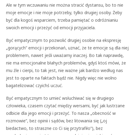
Ale w tym wczuwaniu nie można stracić dystansu, bo to nie
moje emocje i nie moje potrzeby, tylko drugiej osoby. Żeby
być dla kogoś wsparciem, trzeba pamiętać o odróżnianiu
swoich emocji i przeżyć od emocji przyjaciela.
Być empatycznym to pozwolić drugiej osobie na ekspresję
„gorących” emocji i przekonań, uznać, że te emocje są dla niej
problemem, nawet jeśli uważamy inaczej. Bo tak naprawdę,
nie ma emocjonalne błahych problemów, gdyś ktoś mówi, że
mu źle i cierpi, to tak jest, nie ważne jak bardzo według nas
jest to oparte na faktach bądź nie. Nigdy więc nie wolno
bagatelizować czyichś uczuć.
Być empatycznym to umieć wsłuchiwać się w drugiego
człowieka, czasem czytać między wersami, być jak lustrzane
odbicie dla jego emocji i przeżyć. To nasza „obecność w
rozmowie”, bez opinii i sądów, bez litowania się („oj
biedactwo, to straszne co Ci się przytrafiło”), bez