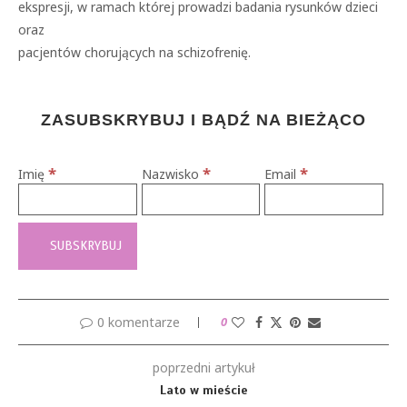
ekspresji, w ramach której prowadzi badania rysunków dzieci
oraz
pacjentów chorujących na schizofrenię.
ZASUBSKRYBUJ I BĄDŹ NA BIEŻĄCO
*
*
*
Imię
Nazwisko
Email
0 komentarze
0
poprzedni artykuł
Lato w mieście