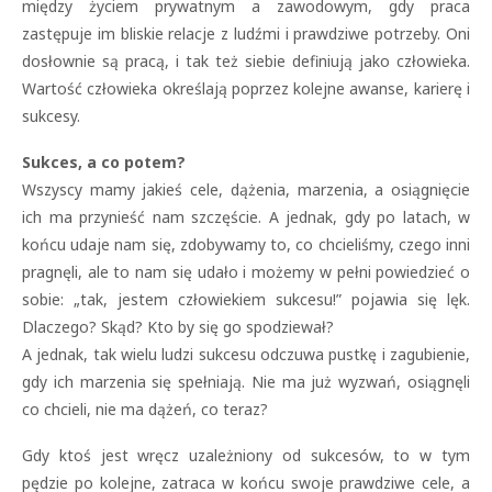
między życiem prywatnym a zawodowym, gdy praca
zastępuje im bliskie relacje z ludźmi i prawdziwe potrzeby. Oni
dosłownie są pracą, i tak też siebie definiują jako człowieka.
Wartość człowieka określają poprzez kolejne awanse, karierę i
sukcesy.
Sukces, a co potem?
Wszyscy mamy jakieś cele, dążenia, marzenia, a osiągnięcie
ich ma przynieść nam szczęście. A jednak, gdy po latach, w
końcu udaje nam się, zdobywamy to, co chcieliśmy, czego inni
pragnęli, ale to nam się udało i możemy w pełni powiedzieć o
sobie: „tak, jestem człowiekiem sukcesu!” pojawia się lęk.
Dlaczego? Skąd? Kto by się go spodziewał?
A jednak, tak wielu ludzi sukcesu odczuwa pustkę i zagubienie,
gdy ich marzenia się spełniają. Nie ma już wyzwań, osiągnęli
co chcieli, nie ma dążeń, co teraz?
Gdy ktoś jest wręcz uzależniony od sukcesów, to w tym
pędzie po kolejne, zatraca w końcu swoje prawdziwe cele, a